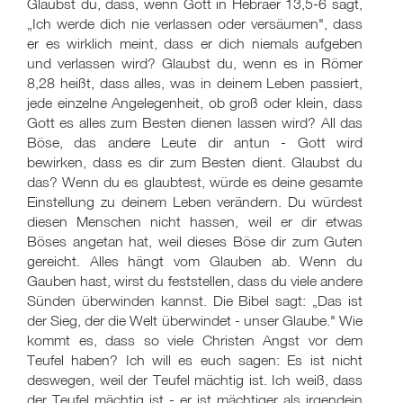
Glaubst du, dass, wenn Gott in Hebräer 13,5-6 sagt,
„Ich werde dich nie verlassen oder versäumen", dass
er es wirklich meint, dass er dich niemals aufgeben
und verlassen wird? Glaubst du, wenn es in Römer
8,28 heißt, dass alles, was in deinem Leben passiert,
jede einzelne Angelegenheit, ob groß oder klein, dass
Gott es alles zum Besten dienen lassen wird? All das
Böse, das andere Leute dir antun - Gott wird
bewirken, dass es dir zum Besten dient. Glaubst du
das? Wenn du es glaubtest, würde es deine gesamte
Einstellung zu deinem Leben verändern. Du würdest
diesen Menschen nicht hassen, weil er dir etwas
Böses angetan hat, weil dieses Böse dir zum Guten
gereicht. Alles hängt vom Glauben ab. Wenn du
Gauben hast, wirst du feststellen, dass du viele andere
Sünden überwinden kannst. Die Bibel sagt: „Das ist
der Sieg, der die Welt überwindet - unser Glaube." Wie
kommt es, dass so viele Christen Angst vor dem
Teufel haben? Ich will es euch sagen: Es ist nicht
deswegen, weil der Teufel mächtig ist. Ich weiß, dass
der Teufel mächtig ist - er ist mächtiger als irgendein