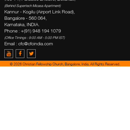
(Behind Supertech Micasa Apartment)
Kannur - Kogilu (Airport Link Road),
Bangalore - 560 064,
Karnataka, INDIA.
Phone : +(91) 948 194 1079
(Office Timings : 9:00 AM - 5:00 PM IST)
Email :
cfc@cfcindia.com
© 2026 Christian Fellowship Church, Bangalore, India. All Rights Reserved.