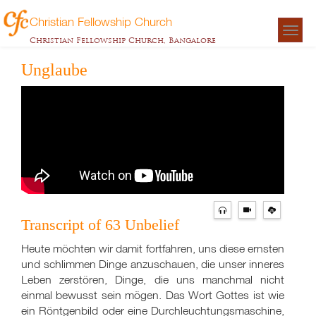
Christian Fellowship Church
Togg
Christian Fellowship Church, Bangalore
navigat
Unglaube
Transcript of 63 Unbelief
Heute möchten wir damit fortfahren, uns diese ernsten
und schlimmen Dinge anzuschauen, die unser inneres
Leben zerstören, Dinge, die uns manchmal nicht
einmal bewusst sein mögen. Das Wort Gottes ist wie
ein Röntgenbild oder eine Durchleuchtungsmaschine,