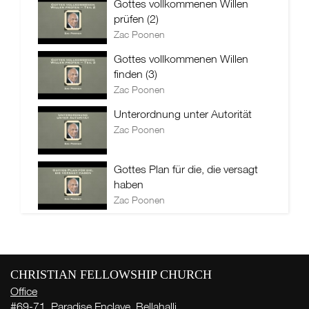
Gottes vollkommenen Willen
prüfen (2)
Zac Poonen
Gottes vollkommenen Willen
finden (3)
Zac Poonen
Unterordnung unter Autorität
Zac Poonen
Gottes Plan für die, die versagt
haben
Zac Poonen
CHRISTIAN FELLOWSHIP CHURCH
Office
#69-71, Paradise Enclave, Bellahalli,