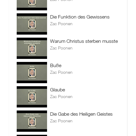
Die Funktion des Gewissens
Zac Poonen
Warum Christus sterben musste
Zac Poonen
Buße
Zac Poonen
Glaube
Zac Poonen
Die Gabe des Heiligen Geistes
Zac Poonen