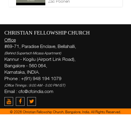
Zac Poonen
CHRISTIAN FELLOWSHIP CHURCH
Office
#69-71, Paradise Enclave, Bellahalli,
(Behind Supertech Micasa Apartment)
Kannur - Kogilu (Airport Link Road),
Bangalore - 560 064,
Karnataka, INDIA.
Phone : +(91) 948 194 1079
(Office Timings : 9:00 AM - 5:00 PM IST)
Email :
cfc@cfcindia.com
© 2026 Christian Fellowship Church, Bangalore, India. All Rights Reserved.