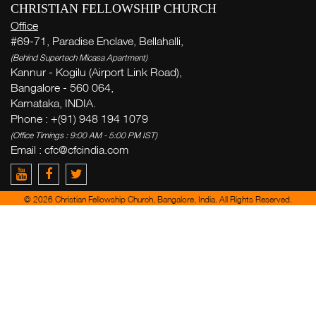
CHRISTIAN FELLOWSHIP CHURCH
Office
#69-71, Paradise Enclave, Bellahalli,
(Behind Supertech Micasa Apartment)
Kannur - Kogilu (Airport Link Road),
Bangalore - 560 064,
Karnataka, INDIA.
Phone : +(91) 948 194 1079
(Office Timings : 9:00 AM - 5:00 PM IST)
Email :
cfc@cfcindia.com
© 2026 Christian Fellowship Church, Bangalore, India. All Rights Reserved.