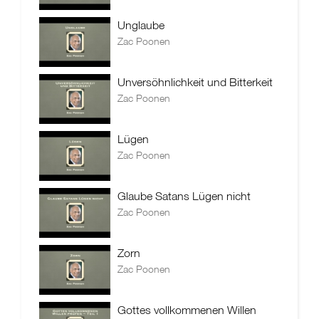
Unglaube
Zac Poonen
Unversöhnlichkeit und Bitterkeit
Zac Poonen
Lügen
Zac Poonen
Glaube Satans Lügen nicht
Zac Poonen
Zorn
Zac Poonen
Gottes vollkommenen Willen