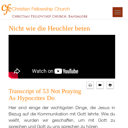
Christian Fellowship Church
Togg
Christian Fellowship Church, Bangalore
navigat
Nicht wie die Heuchler beten
Transcript of 53 Not Praying
As Hypocrites Do
Hier sind einige der wichtigsten Dinge, die Jesus in
Bezug auf die Kommunikation mit Gott lehrte. Wie du
weißt, wurden wir geschaffen, um mit Gott zu
sprechen und Gott zu uns sprechen zu hören.