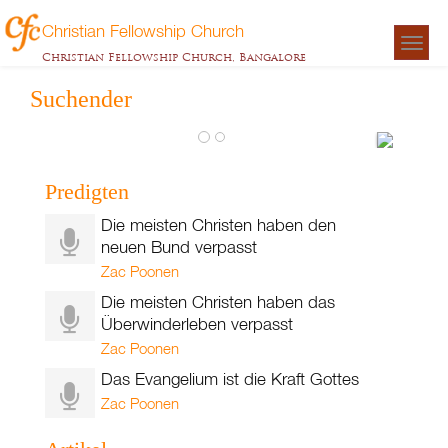
Christian Fellowship Church
Togg
Christian Fellowship Church, Bangalore
navigat
Suchender
Das
Geset
Predigten
der
Die meisten Christen haben den
Demu
neuen Bund verpasst
Zac
Zac Poonen
Poonen
Die meisten Christen haben das
Überwinderleben verpasst
Zac Poonen
Das Evangelium ist die Kraft Gottes
Zac Poonen