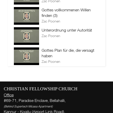
Zac Poonen
Gottes vollkommenen Willen
finden (3)
Zac Poonen
Unterordnung unter Autorität
Zac Poonen
Gottes Plan für die, die versagt
haben
Zac Poonen
CHRISTIAN FELLOWSHIP CHURCH
Office
#69-71, Paradise Enclave, Bellahalli,
(Behind Supertech Micasa Apartment)
Kannur - Kogilu (Airport Link Road),