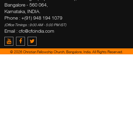
Bangalore - 560 064,
Karnataka, INDIA.
Phone : +(91) 948 194 1079
(Office Timings : 9:00 AM - 5:00 PM IST)
Email :
cfc@cfcindia.com
© 2026 Christian Fellowship Church, Bangalore, India. All Rights Reserved.