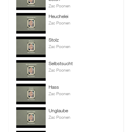
Zac Poonen
Heuchelei
Zac Poonen
Stolz
Zac Poonen
Selbstsucht
Zac Poonen
Hass
Zac Poonen
Unglaube
Zac Poonen