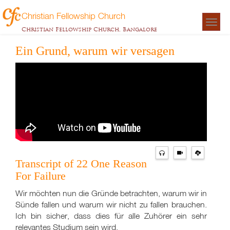
Christian Fellowship Church
Togg
Christian Fellowship Church, Bangalore
navigat
Ein Grund, warum wir versagen
Transcript of 22 One Reason
For Failure
Wir möchten nun die Gründe betrachten, warum wir in
Sünde fallen und warum wir nicht zu fallen brauchen.
Ich bin sicher, dass dies für alle Zuhörer ein sehr
relevantes Studium sein wird.