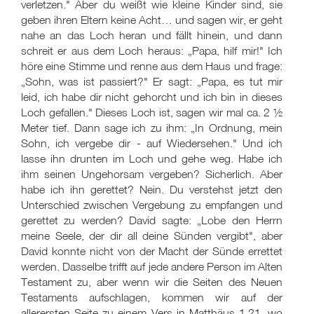
verletzen." Aber du weißt wie kleine Kinder sind, sie
geben ihren Eltern keine Acht… und sagen wir, er geht
nahe an das Loch heran und fällt hinein, und dann
schreit er aus dem Loch heraus: „Papa, hilf mir!" Ich
höre eine Stimme und renne aus dem Haus und frage:
„Sohn, was ist passiert?" Er sagt: „Papa, es tut mir
leid, ich habe dir nicht gehorcht und ich bin in dieses
Loch gefallen." Dieses Loch ist, sagen wir mal ca. 2 ½
Meter tief. Dann sage ich zu ihm: „In Ordnung, mein
Sohn, ich vergebe dir - auf Wiedersehen." Und ich
lasse ihn drunten im Loch und gehe weg. Habe ich
ihm seinen Ungehorsam vergeben? Sicherlich. Aber
habe ich ihn gerettet? Nein. Du verstehst jetzt den
Unterschied zwischen Vergebung zu empfangen und
gerettet zu werden? David sagte: „Lobe den Herrn
meine Seele, der dir all deine Sünden vergibt", aber
David konnte nicht von der Macht der Sünde errettet
werden. Dasselbe trifft auf jede andere Person im Alten
Testament zu, aber wenn wir die Seiten des Neuen
Testaments aufschlagen, kommen wir auf der
allerersten Seite zu einem Vers in Matthäus 1,21, wo