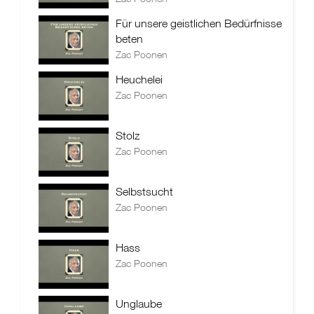
Für unsere geistlichen Bedürfnisse
beten
Zac Poonen
Heuchelei
Zac Poonen
Stolz
Zac Poonen
Selbstsucht
Zac Poonen
Hass
Zac Poonen
Unglaube