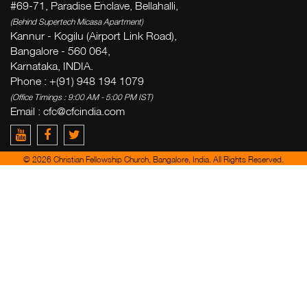
#69-71, Paradise Enclave, Bellahalli,
(Behind Supertech Micasa Apartment)
Kannur - Kogilu (Airport Link Road),
Bangalore - 560 064,
Karnataka, INDIA.
Phone : +(91) 948 194 1079
(Office Timings : 9:00 AM - 5:00 PM IST)
Email :
cfc@cfcindia.com
© 2026 Christian Fellowship Church, Bangalore, India. All Rights Reserved.