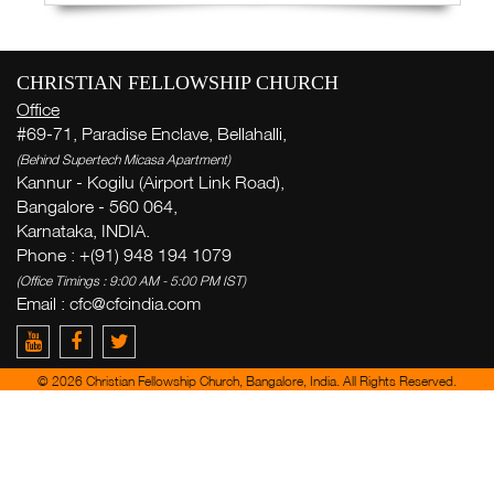
CHRISTIAN FELLOWSHIP CHURCH
Office
#69-71, Paradise Enclave, Bellahalli,
(Behind Supertech Micasa Apartment)
Kannur - Kogilu (Airport Link Road),
Bangalore - 560 064,
Karnataka, INDIA.
Phone : +(91) 948 194 1079
(Office Timings : 9:00 AM - 5:00 PM IST)
Email :
cfc@cfcindia.com
© 2026 Christian Fellowship Church, Bangalore, India. All Rights Reserved.