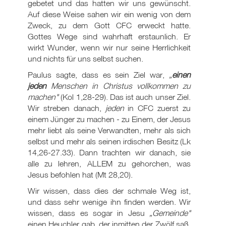
gebetet und das hatten wir uns gewünscht.
Auf diese Weise sahen wir ein wenig von dem
Zweck, zu dem Gott CFC erweckt hatte.
Gottes Wege sind wahrhaft erstaunlich. Er
wirkt Wunder, wenn wir nur seine Herrlichkeit
und nichts für uns selbst suchen.
Paulus sagte, dass es sein Ziel war,
„
einen
jeden
Menschen in Christus vollkommen zu
machen"
(Kol 1,28-29). Das ist auch unser Ziel.
Wir streben danach,
jeden
in CFC zuerst zu
einem Jünger zu machen - zu Einem, der Jesus
mehr liebt als seine Verwandten, mehr als sich
selbst und mehr als seinen irdischen Besitz (Lk
14
,26-27.33). Dann trachten wir danach, sie
alle zu lehren, ALLEM zu gehorchen, was
Jesus befohlen hat (Mt 28
,20).
Wir wissen, dass dies der schmale Weg ist,
und dass sehr wenige ihn finden werden. Wir
wissen, dass es sogar in Jesu
„Gemeinde"
einen Heuchler gab, der inmitten der Zwölf saß.