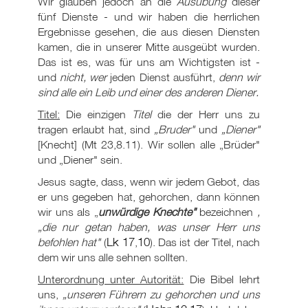
Wir glauben jedoch an die
Ausübung
dieser
fünf Dienste - und wir haben die herrlichen
Ergebnisse gesehen, die aus diesen Diensten
kamen, die in unserer Mitte ausgeübt wurden.
Das ist es, was für uns am Wichtigsten ist -
und
nicht, wer
jeden Dienst ausführt,
denn wir
sind alle ein Leib und einer des anderen Diener.
Titel:
Die einzigen
Titel
die der Herr uns zu
tragen erlaubt hat, sind
„Bruder"
und
„Diener"
[Knecht] (Mt 23
,8.11). Wir sollen alle „Brüder"
und „Diener" sein.
Jesus sagte, dass, wenn wir jedem Gebot, das
er uns gegeben hat, gehorchen, dann können
wir uns als „
unwürdige Knechte"
bezeichnen
,
„die nur getan haben, was unser Herr uns
Lk 17
10
befohlen hat"
(
,
). Das ist der Titel, nach
dem wir uns alle sehnen sollten.
Unterordnung unter Autorität:
Die Bibel lehrt
uns,
„unseren Führern zu gehorchen und uns