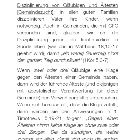
Disziplinierung von Gläubigen und Ältesten
[Gemeindezucht]:
In allen guten Familien
disziplinieren Väter ihre Kinder, wenn
notwendig. Auch in Gemeinden, die mit CFC
verbunden sind, glauben wir an die
Disziplinierung jener, die kontinuierlich in
Sünde leben (wie das in Matthäus 18,15-17
gelehrt wird), damit
„ein wenig Sauerteig nicht
den ganzen Teig durchsäuert"
(1Kor 5,6-7).
Wenn
zwei oder drei
Gläubige eine Klage
gegen den Ältesten einer Gemeinde haben,
dann wird der führende Älteste (und diejenigen
mit apostolischer Verantwortung für diese
Gemeinde) den Vorwurf sorgfältig untersuchen.
Wenn sich herausstellt, dass die Klage zutrifft,
dann werden sie den Anweisungen in 1.
Timotheus 5,19-21 folgen:
„Gegen einen
Ältesten nimm keine Klage an ohne zwei oder
drei Zeugen. Die da sündigen, die weise
zurecht vor allen, damit sich auch die andern