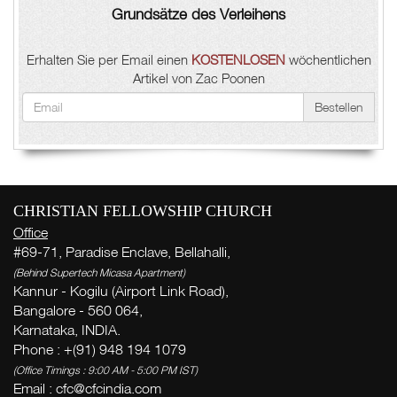
Grundsätze des Verleihens
Erhalten Sie per Email einen
KOSTENLOSEN
wöchentlichen
Artikel von Zac Poonen
Bestellen
CHRISTIAN FELLOWSHIP CHURCH
Office
#69-71, Paradise Enclave, Bellahalli,
(Behind Supertech Micasa Apartment)
Kannur - Kogilu (Airport Link Road),
Bangalore - 560 064,
Karnataka, INDIA.
Phone : +(91) 948 194 1079
(Office Timings : 9:00 AM - 5:00 PM IST)
Email :
cfc@cfcindia.com