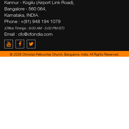
Kannur - Kogilu (Airport Link Road),
Bangalore - 560 064,
Karnataka, INDIA.
Phone : +(91) 948 194 1079
(Office Timings : 9:00 AM - 5:00 PM IST)
Email :
cfc@cfcindia.com
© 2026 Christian Fellowship Church, Bangalore, India. All Rights Reserved.