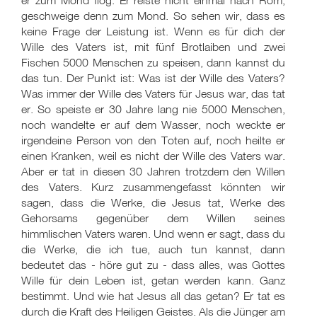
er zum Mond flog. Er reiste nicht einmal nach Rom,
geschweige denn zum Mond. So sehen wir, dass es
keine Frage der Leistung ist. Wenn es für dich der
Wille des Vaters ist, mit fünf Brotlaiben und zwei
Fischen 5000 Menschen zu speisen, dann kannst du
das tun. Der Punkt ist: Was ist der Wille des Vaters?
Was immer der Wille des Vaters für Jesus war, das tat
er. So speiste er 30 Jahre lang nie 5000 Menschen,
noch wandelte er auf dem Wasser, noch weckte er
irgendeine Person von den Toten auf, noch heilte er
einen Kranken, weil es nicht der Wille des Vaters war.
Aber er tat in diesen 30 Jahren trotzdem den Willen
des Vaters. Kurz zusammengefasst könnten wir
sagen, dass die Werke, die Jesus tat, Werke des
Gehorsams gegenüber dem Willen seines
himmlischen Vaters waren. Und wenn er sagt, dass du
die Werke, die ich tue, auch tun kannst, dann
bedeutet das - höre gut zu - dass alles, was Gottes
Wille für dein Leben ist, getan werden kann. Ganz
bestimmt. Und wie hat Jesus all das getan? Er tat es
durch die Kraft des Heiligen Geistes. Als die Jünger am