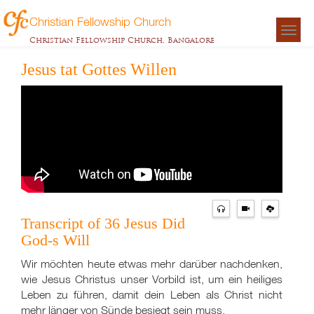
Christian Fellowship Church
Togg
Christian Fellowship Church, Bangalore
navigat
Jesus tat Gottes Willen
Transcript of 36 Jesus Did
God-s Will
Wir möchten heute etwas mehr darüber nachdenken,
wie Jesus Christus unser Vorbild ist, um ein heiliges
Leben zu führen, damit dein Leben als Christ nicht
mehr länger von Sünde besiegt sein muss.