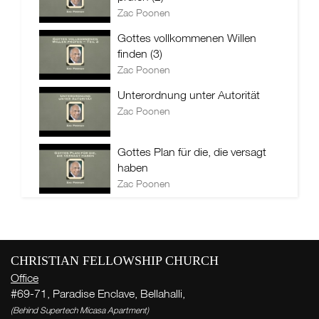
Zac Poonen
Gottes vollkommenen Willen
finden (3)
Zac Poonen
Unterordnung unter Autorität
Zac Poonen
Gottes Plan für die, die versagt
haben
Zac Poonen
CHRISTIAN FELLOWSHIP CHURCH
Office
#69-71, Paradise Enclave, Bellahalli,
(Behind Supertech Micasa Apartment)