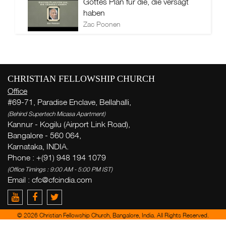
Gottes Plan für die, die versagt
haben
Zac Poonen
CHRISTIAN FELLOWSHIP CHURCH
Office
#69-71, Paradise Enclave, Bellahalli,
(Behind Supertech Micasa Apartment)
Kannur - Kogilu (Airport Link Road),
Bangalore - 560 064,
Karnataka, INDIA.
Phone : +(91) 948 194 1079
(Office Timings : 9:00 AM - 5:00 PM IST)
Email :
cfc@cfcindia.com
© 2026 Christian Fellowship Church, Bangalore, India. All Rights Reserved.