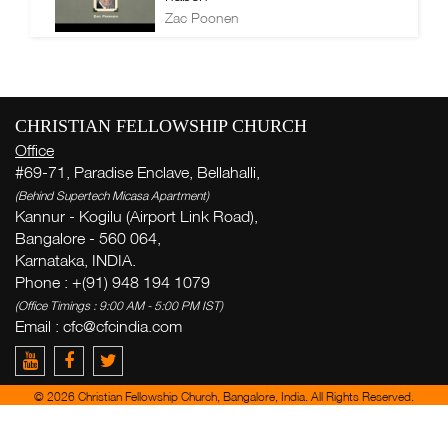
Zac Poonen
CHRISTIAN FELLOWSHIP CHURCH
Office
#69-71, Paradise Enclave, Bellahalli,
(Behind Supertech Micasa Apartment)
Kannur - Kogilu (Airport Link Road),
Bangalore - 560 064,
Karnataka, INDIA.
Phone : +(91) 948 194 1079
(Office Timings : 9:00 AM - 5:00 PM IST)
Email :
cfc@cfcindia.com
© 2026 Christian Fellowship Church, Bangalore, India. All Rights Reserved.