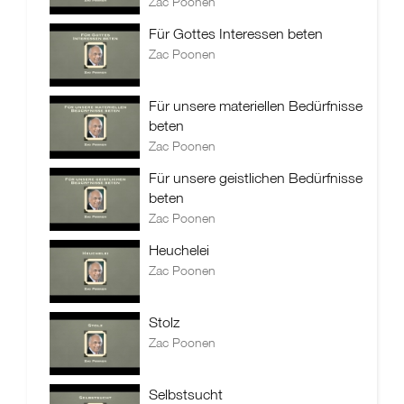
Zac Poonen
Für Gottes Interessen beten
Zac Poonen
Für unsere materiellen Bedürfnisse
beten
Zac Poonen
Für unsere geistlichen Bedürfnisse
beten
Zac Poonen
Heuchelei
Zac Poonen
Stolz
Zac Poonen
Selbstsucht