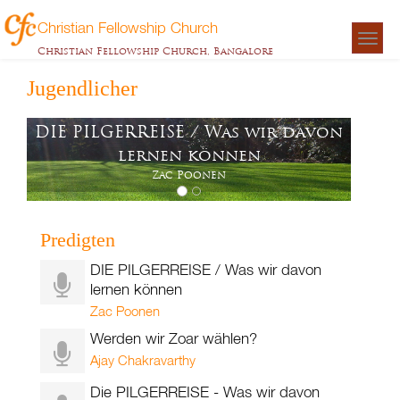
Christian Fellowship Church
Togg
Christian Fellowship Church, Bangalore
navigat
Jugendlicher
DIE PILGERREISE / Was wir davon
lernen können
Zac Poonen
Predigten
DIE PILGERREISE / Was wir davon
lernen können
Zac Poonen
Werden wir Zoar wählen?
Ajay Chakravarthy
Die PILGERREISE - Was wir davon