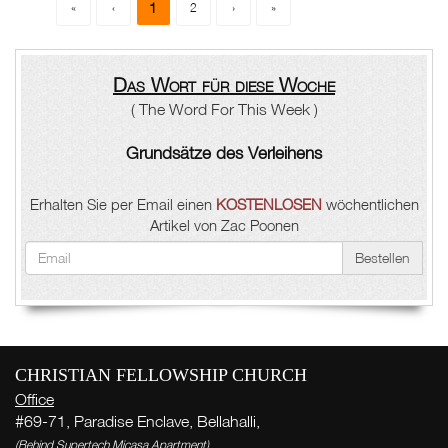
1
«
‹
2
›
»
Das Wort für diese Woche
( The Word For This Week )
Grundsätze des Verleihens
Erhalten Sie per Email einen
KOSTENLOSEN
wöchentlichen
Artikel von Zac Poonen
Bestellen
CHRISTIAN FELLOWSHIP CHURCH
Office
#69-71, Paradise Enclave, Bellahalli,
(Behind Supertech Micasa Apartment)