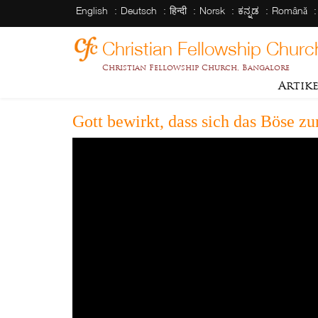
English
Deutsch
हिन्दी
Norsk
ಕನ್ನಡ
Română
Christian Fellowship Churc
Christian Fellowship Church, Bangalore
Artik
Gott bewirkt, dass sich das Böse z