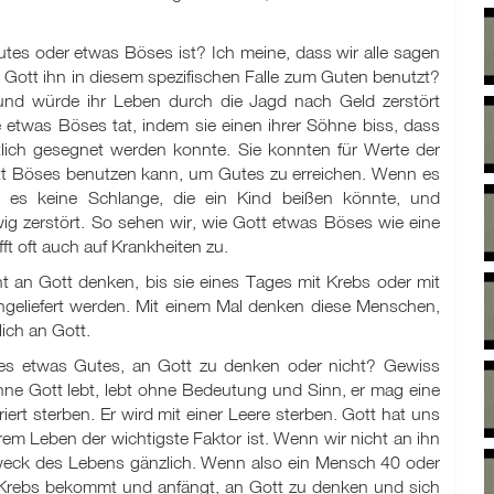
tes oder etwas Böses ist? Ich meine, dass wir alle sagen
t Gott ihn in diesem spezifischen Falle zum Guten benutzt?
t und würde ihr Leben durch die Jagd nach Geld zerstört
 etwas Böses tat, indem sie einen ihrer Söhne biss, dass
tlich gesegnet werden konnte. Sie konnten für Werte der
Gott Böses benutzen kann, um Gutes zu erreichen. Wenn es
 es keine Schlange, die ein Kind beißen könnte, und
wig zerstört. So sehen wir, wie Gott etwas Böses wie eine
t oft auch auf Krankheiten zu.
t an Gott denken, bis sie eines Tages mit Krebs oder mit
ingeliefert werden. Mit einem Mal denken diese Menschen,
lich an Gott.
t es etwas Gutes, an Gott zu denken oder nicht? Gewiss
ne Gott lebt, lebt ohne Bedeutung und Sinn, er mag eine
iert sterben. Er wird mit einer Leere sterben. Gott hat uns
rem Leben der wichtigste Faktor ist. Wenn wir nicht an ihn
weck des Lebens gänzlich. Wenn also ein Mensch 40 oder
 Krebs bekommt und anfängt, an Gott zu denken und sich