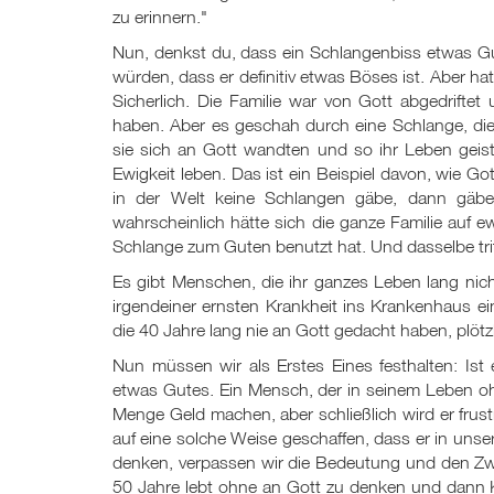
zu erinnern."
Nun, denkst du, dass ein Schlangenbiss etwas Gu
würden, dass er definitiv etwas Böses ist. Aber ha
Sicherlich. Die Familie war von Gott abgedrifte
haben. Aber es geschah durch eine Schlange, die
sie sich an Gott wandten und so ihr Leben geis
Ewigkeit leben. Das ist ein Beispiel davon, wie 
in der Welt keine Schlangen gäbe, dann gäbe
wahrscheinlich hätte sich die ganze Familie auf e
Schlange zum Guten benutzt hat. Und dasselbe triff
Es gibt Menschen, die ihr ganzes Leben lang nich
irgendeiner ernsten Krankheit ins Krankenhaus e
die 40 Jahre lang nie an Gott gedacht haben, plötz
Nun müssen wir als Erstes Eines festhalten: Is
etwas Gutes. Ein Mensch, der in seinem Leben oh
Menge Geld machen, aber schließlich wird er frustr
auf eine solche Weise geschaffen, dass er in unse
denken, verpassen wir die Bedeutung und den Z
50 Jahre lebt ohne an Gott zu denken und dann