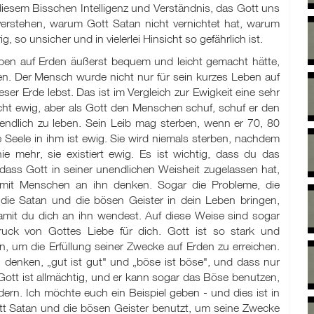
diesem Bisschen Intelligenz und Verständnis, das Gott uns
erstehen, warum Gott Satan nicht vernichtet hat, warum
 so unsicher und in vielerlei Hinsicht so gefährlich ist.
eben auf Erden äußerst bequem und leicht gemacht hätte,
n. Der Mensch wurde nicht nur für sein kurzes Leben auf
er Erde lebst. Das ist im Vergleich zur Ewigkeit eine sehr
icht ewig, aber als Gott den Menschen schuf, schuf er den
ndlich zu leben. Sein Leib mag sterben, wenn er 70, 80
e Seele in ihm ist ewig. Sie wird niemals sterben, nachdem
ie mehr, sie existiert ewig. Es ist wichtig, dass du das
 dass Gott in seiner unendlichen Weisheit zugelassen hat,
amit Menschen an ihn denken. Sogar die Probleme, die
, die Satan und die bösen Geister in dein Leben bringen,
amit du dich an ihn wendest. Auf diese Weise sind sogar
uck von Gottes Liebe für dich. Gott ist so stark und
, um die Erfüllung seiner Zwecke auf Erden zu erreichen.
 denken, „gut ist gut" und „böse ist böse", und dass nur
ott ist allmächtig, und er kann sogar das Böse benutzen,
rn. Ich möchte euch ein Beispiel geben - und dies ist in
ott Satan und die bösen Geister benutzt, um seine Zwecke