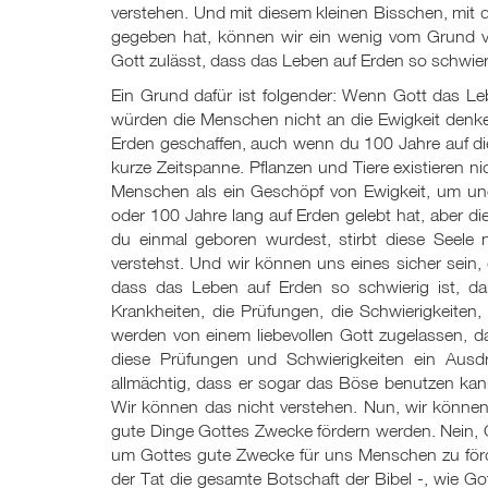
verstehen. Und mit diesem kleinen Bisschen, mit 
gegeben hat, können wir ein wenig vom Grund v
Gott zulässt, dass das Leben auf Erden so schwierig,
Ein Grund dafür ist folgender: Wenn Gott das L
würden die Menschen nicht an die Ewigkeit denke
Erden geschaffen, auch wenn du 100 Jahre auf dies
kurze Zeitspanne. Pflanzen und Tiere existieren n
Menschen als ein Geschöpf von Ewigkeit, um une
oder 100 Jahre lang auf Erden gelebt hat, aber di
du einmal geboren wurdest, stirbt diese Seele n
verstehst. Und wir können uns eines sicher sein,
dass das Leben auf Erden so schwierig ist, d
Krankheiten, die Prüfungen, die Schwierigkeiten
werden von einem liebevollen Gott zugelassen, d
diese Prüfungen und Schwierigkeiten ein Ausdr
allmächtig, dass er sogar das Böse benutzen kann
Wir können das nicht verstehen. Nun, wir können
gute Dinge Gottes Zwecke fördern werden. Nein, G
um Gottes gute Zwecke für uns Menschen zu förde
der Tat die gesamte Botschaft der Bibel -, wie G