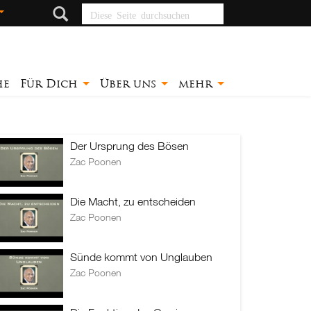
Diese Seite
durchsuchen
he
Für Dich
Über uns
mehr
Der Ursprung des Bösen
Zac Poonen
Die Macht, zu entscheiden
Zac Poonen
Sünde kommt von Unglauben
Zac Poonen