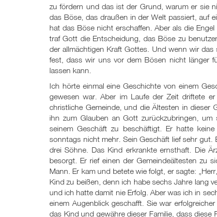
zu fördern und das ist der Grund, warum er sie ni
das Böse, das draußen in der Welt passiert, auf 
hat das Böse nicht erschaffen. Aber als die Enge
traf Gott die Entscheidung, das Böse zu benutze
der allmächtigen Kraft Gottes. Und wenn wir das 
fest, dass wir uns vor dem Bösen nicht länger 
lassen kann.
Ich hörte einmal eine Geschichte von einem Ges
gewesen war. Aber im Laufe der Zeit driftete er 
christliche Gemeinde, und die Ältesten in diese
ihn zum Glauben an Gott zurückzubringen, um s
seinem Geschäft zu beschäftigt. Er hatte kei
sonntags nicht mehr. Sein Geschäft lief sehr gut. 
drei Söhne. Das Kind erkrankte ernsthaft. Die Är
besorgt. Er rief einen der Gemeindeältesten zu s
Mann. Er kam und betete wie folgt, er sagte: „Her
Kind zu beißen, denn ich habe sechs Jahre lang ve
und ich hatte damit nie Erfolg. Aber was ich in se
einem Augenblick geschafft. Sie war erfolgreicher 
das Kind und gewähre dieser Familie, dass diese 