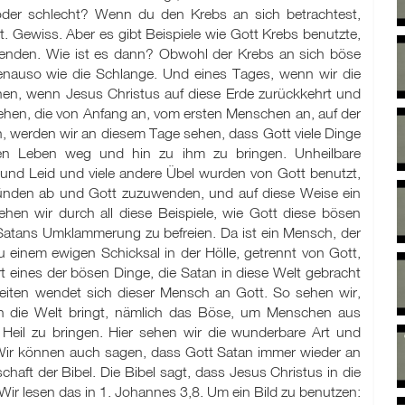
der schlecht? Wenn du den Krebs an sich betrachtest,
. Gewiss. Aber es gibt Beispiele wie Gott Krebs benutzte,
enden. Wie ist es dann? Obwohl der Krebs an sich böse
enauso wie die Schlange. Und eines Tages, wenn wir die
hen, wenn Jesus Christus auf diese Erde zurückkehrt und
ehen, die von Anfang an, vom ersten Menschen an, auf der
n, werden wir an diesem Tage sehen, dass Gott viele Dinge
n Leben weg und hin zu ihm zu bringen. Unheilbare
 und Leid und viele andere Übel wurden von Gott benutzt,
ünden ab und Gott zuzuwenden, und auf diese Weise ein
en wir durch all diese Beispiele, wie Gott diese bösen
Satans Umklammerung zu befreien. Da ist ein Mensch, der
zu einem ewigen Schicksal in der Hölle, getrennt von Gott,
t eines der bösen Dinge, die Satan in diese Welt gebracht
heiten wendet sich dieser Mensch an Gott. So sehen wir,
in die Welt bringt, nämlich das Böse, um Menschen aus
Heil zu bringen. Hier sehen wir die wunderbare Art und
t. Wir können auch sagen, dass Gott Satan immer wieder an
haft der Bibel. Die Bibel sagt, dass Jesus Christus in die
Wir lesen das in 1. Johannes 3,8. Um ein Bild zu benutzen: