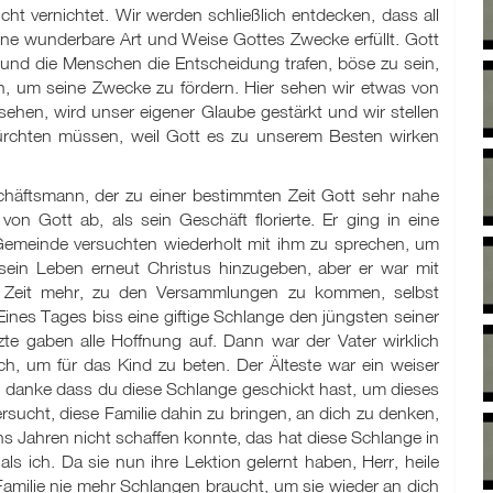
cht vernichtet. Wir werden schließlich entdecken, dass all
eine wunderbare Art und Weise Gottes Zwecke erfüllt. Gott
l und die Menschen die Entscheidung trafen, böse zu sein,
n, um seine Zwecke zu fördern. Hier sehen wir etwas von
sehen, wird unser eigener Glaube gestärkt und wir stellen
fürchten müssen, weil Gott es zu unserem Besten wirken
chäftsmann, der zu einer bestimmten Zeit Gott sehr nahe
von Gott ab, als sein Geschäft florierte. Er ging in eine
r Gemeinde versuchten wiederholt mit ihm zu sprechen, um
ein Leben erneut Christus hinzugeben, aber er war mit
ne Zeit mehr, zu den Versammlungen zu kommen, selbst
Eines Tages biss eine giftige Schlange den jüngsten seiner
zte gaben alle Hoffnung auf. Dann war der Vater wirklich
ich, um für das Kind zu beten. Der Älteste war ein weiser
r, danke dass du diese Schlange geschickt hast, um dieses
rsucht, diese Familie dahin zu bringen, an dich zu denken,
chs Jahren nicht schaffen konnte, das hat diese Schlange in
als ich. Da sie nun ihre Lektion gelernt haben, Herr, heile
Familie nie mehr Schlangen braucht, um sie wieder an dich