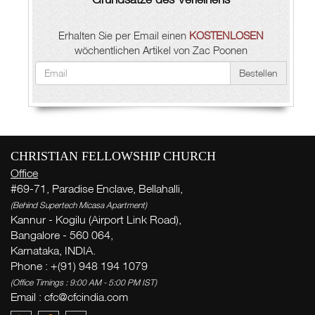
Erhalten Sie per Email einen
KOSTENLOSEN
wöchentlichen Artikel von Zac Poonen
Bestellen
CHRISTIAN FELLOWSHIP CHURCH
Office
#69-71, Paradise Enclave, Bellahalli,
(Behind Supertech Micasa Apartment)
Kannur - Kogilu (Airport Link Road),
Bangalore - 560 064,
Karnataka, INDIA.
Phone : +(91) 948 194 1079
(Office Timings : 9:00 AM - 5:00 PM IST)
Email :
cfc@cfcindia.com