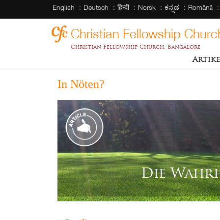
English
Deutsch
हिन्दी
Norsk
ಕನ್ನಡ
Română
Christian Fellowship Churc
Christian Fellowship Church, Bangalore
Artik
In Nöten?
Die Wahrh