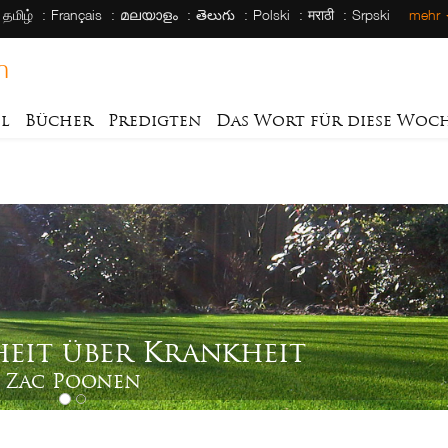
தமிழ்
Français
മലയാളം
తెలుగు
Polski
मराठी
Srpski
mehr
h
el
Bücher
Predigten
Das Wort für diese Woc
eit über Krankheit
Zac Poonen