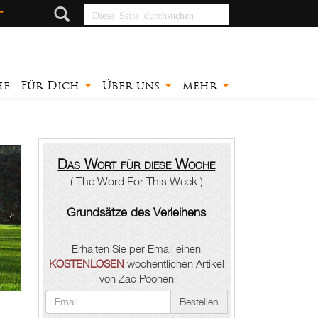
Diese Seite
durchsuchen
he
Für Dich
Über uns
mehr
Das Wort für diese Woche
( The Word For This Week )
Grundsätze des Verleihens
Erhalten Sie per Email einen
KOSTENLOSEN
wöchentlichen Artikel
von Zac Poonen
Bestellen