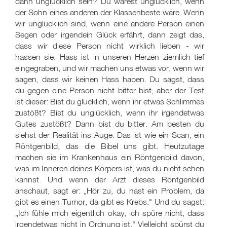
dann unglücklich sein? Du wärest unglücklich, wenn
der Sohn eines anderen der Klassenbeste wäre. Wenn
wir unglücklich sind, wenn eine andere Person einen
Segen oder irgendein Glück erfährt, dann zeigt das,
dass wir diese Person nicht wirklich lieben - wir
hassen sie. Hass ist in unseren Herzen ziemlich tief
eingegraben, und wir machen uns etwas vor, wenn wir
sagen, dass wir keinen Hass haben. Du sagst, dass
du gegen eine Person nicht bitter bist, aber der Test
ist dieser: Bist du glücklich, wenn ihr etwas Schlimmes
zustößt? Bist du unglücklich, wenn ihr irgendetwas
Gutes zustößt? Dann bist du bitter. Am besten du
siehst der Realität ins Auge. Das ist wie ein Scan, ein
Röntgenbild, das die Bibel uns gibt. Heutzutage
machen sie im Krankenhaus ein Röntgenbild davon,
was im Inneren deines Körpers ist, was du nicht sehen
kannst. Und wenn der Arzt dieses Röntgenbild
anschaut, sagt er: „Hör zu, du hast ein Problem, da
gibt es einen Tumor, da gibt es Krebs." Und du sagst:
„Ich fühle mich eigentlich okay, ich spüre nicht, dass
irgendetwas nicht in Ordnung ist." Vielleicht spürst du