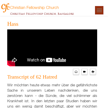
Christian Fellowship Church
Togg
Christian Fellowship Church, Bangalore
navigat
Hass
Transcript of 62 Hatred
Wir möchten heute etwas mehr über die gefährlichste
Sache in unserem Leben nachdenken, die uns
zerstören kann - die Sünde, die viel schlimmer als
Krankheit ist. In den letzten paar Studien haben wir
uns ein wenig damit beschäftigt, aber wir möchten