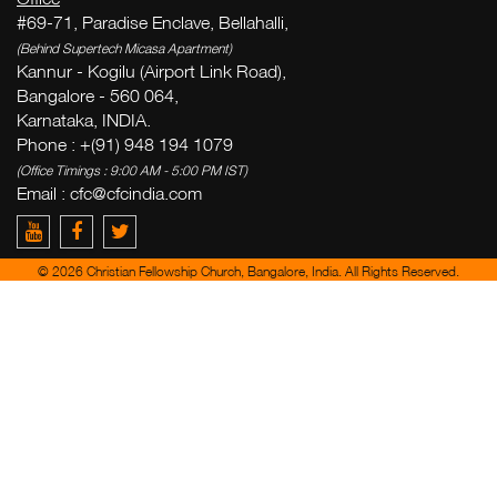
#69-71, Paradise Enclave, Bellahalli,
(Behind Supertech Micasa Apartment)
Kannur - Kogilu (Airport Link Road),
Bangalore - 560 064,
Karnataka, INDIA.
Phone : +(91) 948 194 1079
(Office Timings : 9:00 AM - 5:00 PM IST)
Email :
cfc@cfcindia.com
© 2026 Christian Fellowship Church, Bangalore, India. All Rights Reserved.