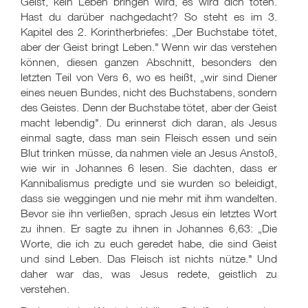
Geist, kein Leben bringen wird, es wird dich töten.
Hast du darüber nachgedacht? So steht es im 3.
Kapitel des 2. Korintherbriefes: „Der Buchstabe tötet,
aber der Geist bringt Leben." Wenn wir das verstehen
können, diesen ganzen Abschnitt, besonders den
letzten Teil von Vers 6, wo es heißt, „wir sind Diener
eines neuen Bundes, nicht des Buchstabens, sondern
des Geistes. Denn der Buchstabe tötet, aber der Geist
macht lebendig". Du erinnerst dich daran, als Jesus
einmal sagte, dass man sein Fleisch essen und sein
Blut trinken müsse, da nahmen viele an Jesus Anstoß,
wie wir in Johannes 6 lesen. Sie dachten, dass er
Kannibalismus predigte und sie wurden so beleidigt,
dass sie weggingen und nie mehr mit ihm wandelten.
Bevor sie ihn verließen, sprach Jesus ein letztes Wort
zu ihnen. Er sagte zu ihnen in Johannes 6,63: „Die
Worte, die ich zu euch geredet habe, die sind Geist
und sind Leben. Das Fleisch ist nichts nütze." Und
daher war das, was Jesus redete, geistlich zu
verstehen.