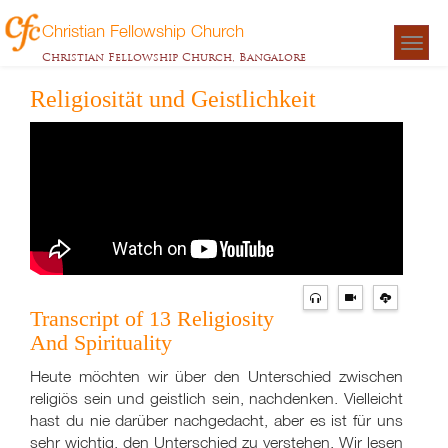
Christian Fellowship Church
Togg
Christian Fellowship Church, Bangalore
navigat
Religiosität und Geistlichkeit
Transcript of 13 Religiosity
And Spirituality
Heute möchten wir über den Unterschied zwischen
religiös sein und geistlich sein, nachdenken. Vielleicht
hast du nie darüber nachgedacht, aber es ist für uns
sehr wichtig, den Unterschied zu verstehen. Wir lesen