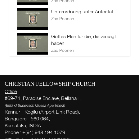
Zac Poonen
Unterordnung unter Autorität
Zac Poonen
Gottes Plan für die, die versagt
haben
Zac Poonen
CHRISTIAN FELLOWSHIP CHURCH
Office
#69-71, Paradise Enclave, Bellahalli,
(Behind Supertech Micasa Apartment)
Kannur - Kogilu (Airport Link Road),
Bangalore - 560 064,
Karnataka, INDIA.
Phone : +(91) 948 194 1079