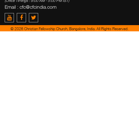
(Office Timings : 9:00 AM - 5:00 PM IST)
Email :
cfc@cfcindia.com
© 2026 Christian Fellowship Church, Bangalore, India. All Rights Reserved.