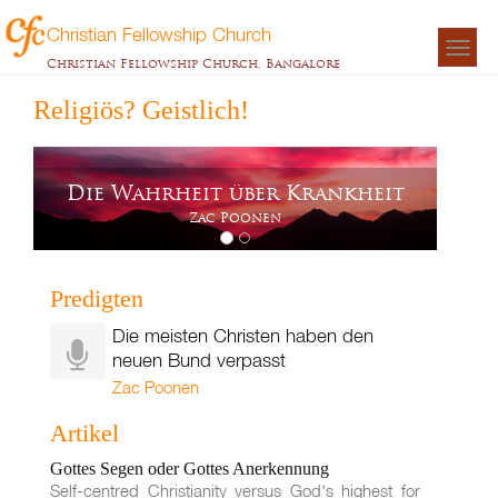
Christian Fellowship Church
Togg
Christian Fellowship Church, Bangalore
navigat
Religiös? Geistlich!
Die
Die Wahrheit über Krankheit
sch
Zac Poonen
Zac 
Predigten
Die meisten Christen haben den
neuen Bund verpasst
Zac Poonen
Artikel
Gottes Segen oder Gottes Anerkennung
Self-centred Christianity versus God's highest for