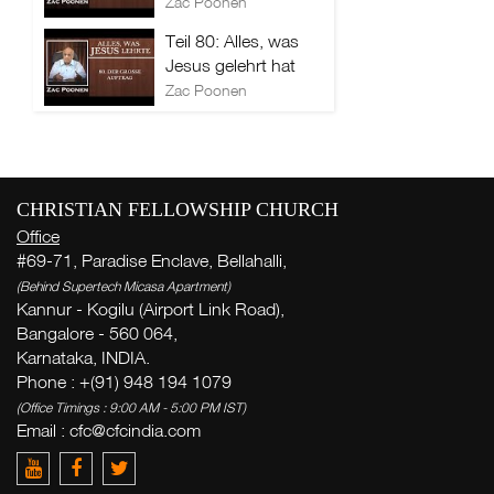
Zac Poonen
Teil 80: Alles, was
Jesus gelehrt hat
Zac Poonen
CHRISTIAN FELLOWSHIP CHURCH
Office
#69-71, Paradise Enclave, Bellahalli,
(Behind Supertech Micasa Apartment)
Kannur - Kogilu (Airport Link Road),
Bangalore - 560 064,
Karnataka, INDIA.
Phone : +(91) 948 194 1079
(Office Timings : 9:00 AM - 5:00 PM IST)
Email :
cfc@cfcindia.com