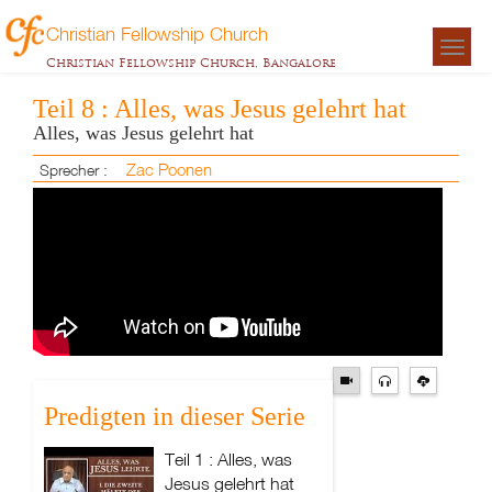
Christian Fellowship Church
Togg
Christian Fellowship Church, Bangalore
navigat
Teil 8 : Alles, was Jesus gelehrt hat
Alles, was Jesus gelehrt hat
Zac Poonen
Sprecher :
Predigten in dieser Serie
Teil 1 : Alles, was
Jesus gelehrt hat