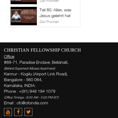
Zac Poonen
Teil 80: Alles, was
Jesus gelehrt hat
Zac Poonen
CHRISTIAN FELLOWSHIP CHURCH
Office
#69-71, Paradise Enclave, Bellahalli,
(Behind Supertech Micasa Apartment)
Kannur - Kogilu (Airport Link Road),
Bangalore - 560 064,
Karnataka, INDIA.
Phone : +(91) 948 194 1079
(Office Timings : 9:00 AM - 5:00 PM IST)
Email :
cfc@cfcindia.com