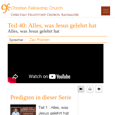
Christian Fellowship Church
Togg
Christian Fellowship Church, Bangalore
navigat
Teil 40: Alles, was Jesus gelehrt hat
Alles, was Jesus gelehrt hat
Zac Poonen
Sprecher :
Predigten in dieser Serie
Teil 1 : Alles, was
Jesus gelehrt hat