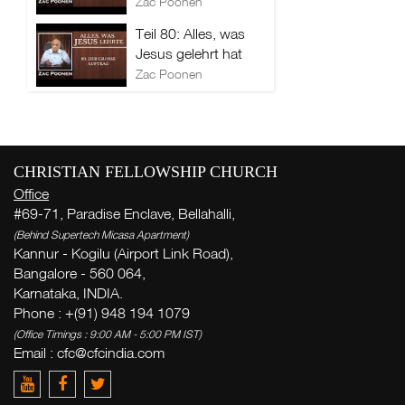
Zac Poonen
Teil 80: Alles, was
Jesus gelehrt hat
Zac Poonen
CHRISTIAN FELLOWSHIP CHURCH
Office
#69-71, Paradise Enclave, Bellahalli,
(Behind Supertech Micasa Apartment)
Kannur - Kogilu (Airport Link Road),
Bangalore - 560 064,
Karnataka, INDIA.
Phone : +(91) 948 194 1079
(Office Timings : 9:00 AM - 5:00 PM IST)
Email :
cfc@cfcindia.com