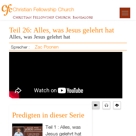
Christian Fellowship Church
Togg
Christian Fellowship Church, Bangalore
navigat
Teil 26: Alles, was Jesus gelehrt hat
Alles, was Jesus gelehrt hat
Zac Poonen
Sprecher :
Predigten in dieser Serie
Teil 1 : Alles, was
Jesus gelehrt hat