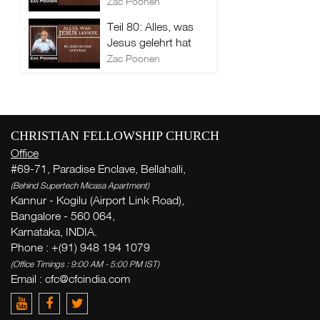
Zac Poonen
Teil 80: Alles, was
Jesus gelehrt hat
Zac Poonen
CHRISTIAN FELLOWSHIP CHURCH
Office
#69-71, Paradise Enclave, Bellahalli,
(Behind Supertech Micasa Apartment)
Kannur - Kogilu (Airport Link Road),
Bangalore - 560 064,
Karnataka, INDIA.
Phone : +(91) 948 194 1079
(Office Timings : 9:00 AM - 5:00 PM IST)
Email :
cfc@cfcindia.com