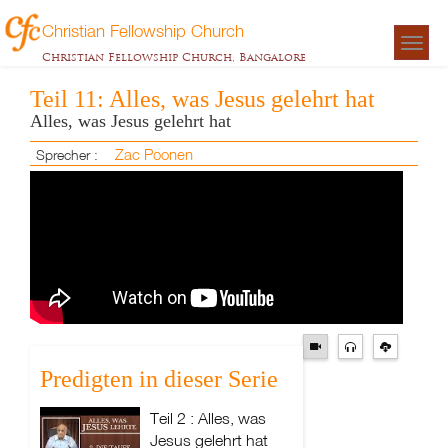
Christian Fellowship Church
Togg
Christian Fellowship Church, Bangalore
navigat
Teil 11: Alles, was Jesus gelehrt hat
Alles, was Jesus gelehrt hat
Zac Poonen
Sprecher :
Predigten in dieser Serie
Teil 2 : Alles, was
Jesus gelehrt hat