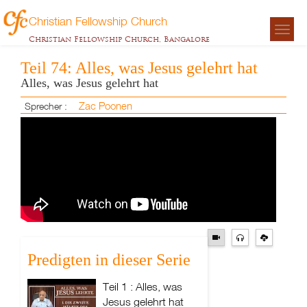
Christian Fellowship Church
Togg
Christian Fellowship Church, Bangalore
navigat
Teil 74: Alles, was Jesus gelehrt hat
Alles, was Jesus gelehrt hat
Zac Poonen
Sprecher :
Predigten in dieser Serie
Teil 1 : Alles, was
Jesus gelehrt hat