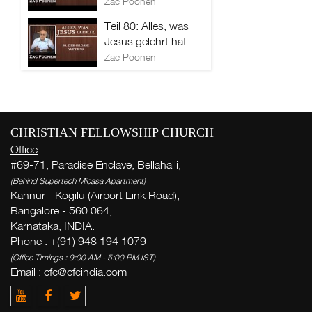
Zac Poonen
Teil 80: Alles, was
Jesus gelehrt hat
Zac Poonen
CHRISTIAN FELLOWSHIP CHURCH
Office
#69-71, Paradise Enclave, Bellahalli,
(Behind Supertech Micasa Apartment)
Kannur - Kogilu (Airport Link Road),
Bangalore - 560 064,
Karnataka, INDIA.
Phone : +(91) 948 194 1079
(Office Timings : 9:00 AM - 5:00 PM IST)
Email :
cfc@cfcindia.com