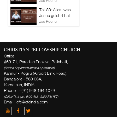
Zac Poonen
Teil 80: Alles, was
Jesus gelehrt hat
Zac Poonen
CHRISTIAN FELLOWSHIP CHURCH
Office
#69-71, Paradise Enclave, Bellahalli,
(Behind Supertech Micasa Apartment)
Kannur - Kogilu (Airport Link Road),
Bangalore - 560 064,
Karnataka, INDIA.
Phone : +(91) 948 194 1079
(Office Timings : 9:00 AM - 5:00 PM IST)
Email :
cfc@cfcindia.com