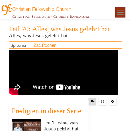
Christian Fellowship Church
Togg
Christian Fellowship Church, Bangalore
navigat
Teil 70: Alles, was Jesus gelehrt hat
Alles, was Jesus gelehrt hat
Zac Poonen
Sprecher :
Predigten in dieser Serie
Teil 1 : Alles, was
Jesus gelehrt hat