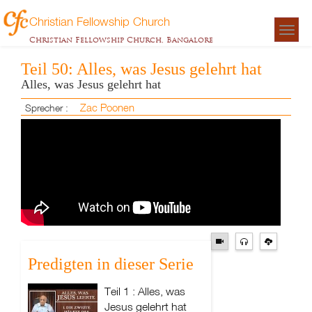
Christian Fellowship Church
Togg
Christian Fellowship Church, Bangalore
navigat
Teil 50: Alles, was Jesus gelehrt hat
Alles, was Jesus gelehrt hat
Zac Poonen
Sprecher :
Predigten in dieser Serie
Teil 1 : Alles, was
Jesus gelehrt hat