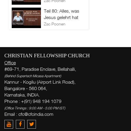
Zac Poonen
Teil 80: Alles, was
Jesus gelehrt hat
Zac Poonen
CHRISTIAN FELLOWSHIP CHURCH
Office
#69-71, Paradise Enclave, Bellahalli,
(Behind Supertech Micasa Apartment)
Kannur - Kogilu (Airport Link Road),
Bangalore - 560 064,
Karnataka, INDIA.
Phone : +(91) 948 194 1079
(Office Timings : 9:00 AM - 5:00 PM IST)
Email :
cfc@cfcindia.com