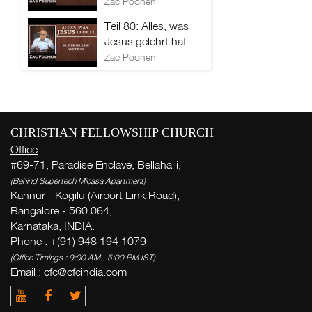
Zac Poonen
Teil 80: Alles, was
Jesus gelehrt hat
Zac Poonen
CHRISTIAN FELLOWSHIP CHURCH
Office
#69-71, Paradise Enclave, Bellahalli,
(Behind Supertech Micasa Apartment)
Kannur - Kogilu (Airport Link Road),
Bangalore - 560 064,
Karnataka, INDIA.
Phone : +(91) 948 194 1079
(Office Timings : 9:00 AM - 5:00 PM IST)
Email :
cfc@cfcindia.com