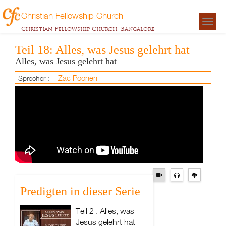
Christian Fellowship Church
Togg
Christian Fellowship Church, Bangalore
navigat
Teil 18: Alles, was Jesus gelehrt hat
Alles, was Jesus gelehrt hat
Zac Poonen
Sprecher :
Predigten in dieser Serie
Teil 2 : Alles, was
Jesus gelehrt hat