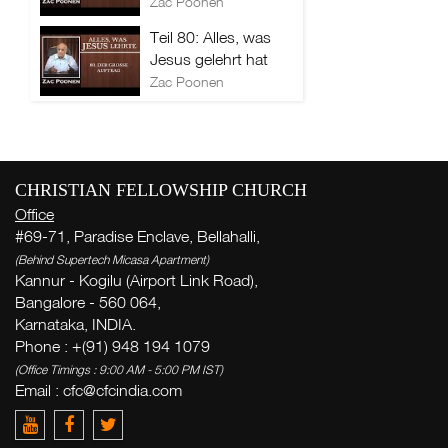
Zac Poonen
Teil 80: Alles, was
Jesus gelehrt hat
Zac Poonen
CHRISTIAN FELLOWSHIP CHURCH
Office
#69-71, Paradise Enclave, Bellahalli,
(Behind Supertech Micasa Apartment)
Kannur - Kogilu (Airport Link Road),
Bangalore - 560 064,
Karnataka, INDIA.
Phone : +(91) 948 194 1079
(Office Timings : 9:00 AM - 5:00 PM IST)
Email :
cfc@cfcindia.com