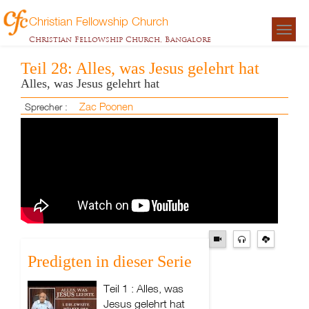
Christian Fellowship Church
Togg
Christian Fellowship Church, Bangalore
navigat
Teil 28: Alles, was Jesus gelehrt hat
Alles, was Jesus gelehrt hat
Zac Poonen
Sprecher :
Predigten in dieser Serie
Teil 1 : Alles, was
Jesus gelehrt hat