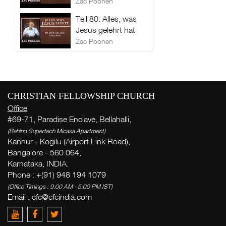
Zac Poonen
Teil 80: Alles, was
Jesus gelehrt hat
Zac Poonen
CHRISTIAN FELLOWSHIP CHURCH
Office
#69-71, Paradise Enclave, Bellahalli,
(Behind Supertech Micasa Apartment)
Kannur - Kogilu (Airport Link Road),
Bangalore - 560 064,
Karnataka, INDIA.
Phone : +(91) 948 194 1079
(Office Timings : 9:00 AM - 5:00 PM IST)
Email :
cfc@cfcindia.com