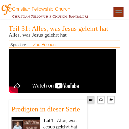
Christian Fellowship Church
Togg
Christian Fellowship Church, Bangalore
navigat
Teil 31: Alles, was Jesus gelehrt hat
Alles, was Jesus gelehrt hat
Zac Poonen
Sprecher :
Predigten in dieser Serie
Teil 1 : Alles, was
Jesus gelehrt hat