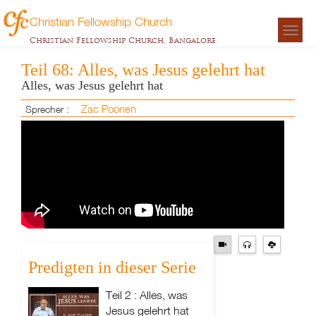
Christian Fellowship Church
Togg
Christian Fellowship Church, Bangalore
navigat
Teil 68: Alles, was Jesus gelehrt hat
Alles, was Jesus gelehrt hat
Zac Poonen
Sprecher :
Predigten in dieser Serie
Teil 2 : Alles, was
Jesus gelehrt hat