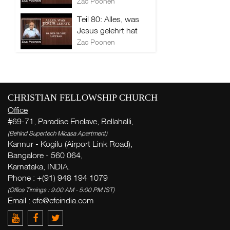
Zac Poonen
Teil 80: Alles, was
Jesus gelehrt hat
Zac Poonen
CHRISTIAN FELLOWSHIP CHURCH
Office
#69-71, Paradise Enclave, Bellahalli,
(Behind Supertech Micasa Apartment)
Kannur - Kogilu (Airport Link Road),
Bangalore - 560 064,
Karnataka, INDIA.
Phone : +(91) 948 194 1079
(Office Timings : 9:00 AM - 5:00 PM IST)
Email :
cfc@cfcindia.com