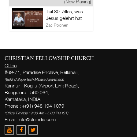
(Now Playing)
Teil 80: Alles, was
Jesus gelehrt hat
Zac Poonen
CHRISTIAN FELLOWSHIP CHURCH
Office
#69-71, Paradise Enclave, Bellahalli,
(Behind Supertech Micasa Apartment)
Kannur - Kogilu (Airport Link Road),
Bangalore - 560 064,
Karnataka, INDIA.
Phone : +(91) 948 194 1079
(Office Timings : 9:00 AM - 5:00 PM IST)
Email :
cfc@cfcindia.com