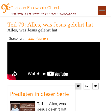
Christian Fellowship Church
Togg
Christian Fellowship Church, Bangalore
navigat
Teil 79: Alles, was Jesus gelehrt hat
Alles, was Jesus gelehrt hat
Zac Poonen
Sprecher :
Predigten in dieser Serie
Teil 1 : Alles, was
Jesus gelehrt hat