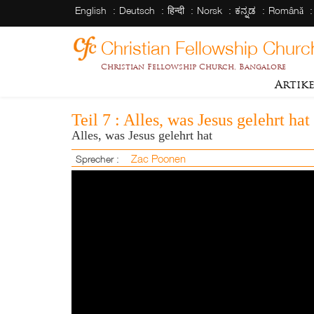
English
Deutsch
हिन्दी
Norsk
ಕನ್ನಡ
Română
Christian Fellowship Churc
Christian Fellowship Church, Bangalore
Artik
Teil 7 : Alles, was Jesus gelehrt hat
Alles, was Jesus gelehrt hat
Zac Poonen
Sprecher :