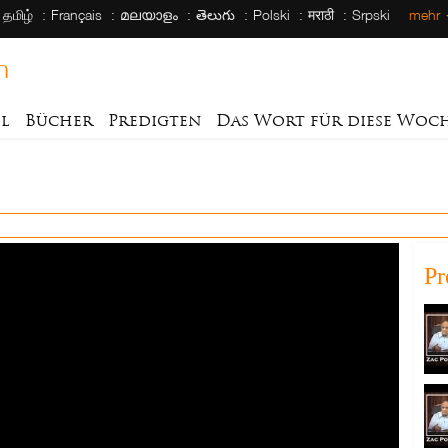
தமிழ்
Français
മലയാളം
తెలుగు
Polski
मराठी
Srpski
mehr
h
el
Bücher
Predigten
Das Wort für diese Woc
Pr