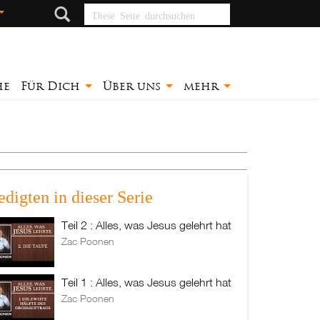
Diese Seite
durchsuchen
he
Für Dich
Über uns
mehr
edigten in dieser Serie
Teil 2 : Alles, was Jesus gelehrt hat
Zac Poonen
Teil 1 : Alles, was Jesus gelehrt hat
Zac Poonen