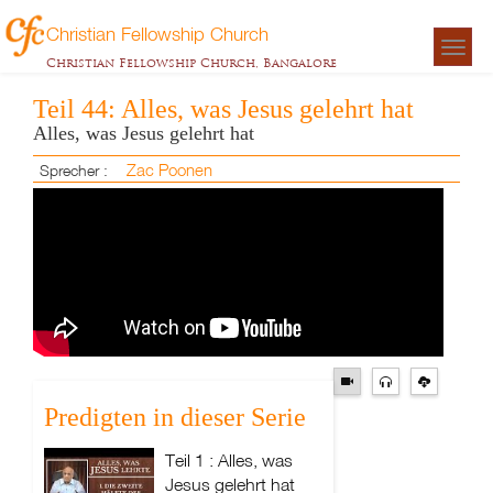
Christian Fellowship Church
Togg
Christian Fellowship Church, Bangalore
navigat
Teil 44: Alles, was Jesus gelehrt hat
Alles, was Jesus gelehrt hat
Zac Poonen
Sprecher :
Predigten in dieser Serie
Teil 1 : Alles, was
Jesus gelehrt hat