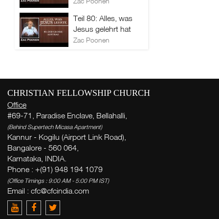
Zac Poonen
Teil 80: Alles, was
Jesus gelehrt hat
Zac Poonen
CHRISTIAN FELLOWSHIP CHURCH
Office
#69-71, Paradise Enclave, Bellahalli,
(Behind Supertech Micasa Apartment)
Kannur - Kogilu (Airport Link Road),
Bangalore - 560 064,
Karnataka, INDIA.
Phone : +(91) 948 194 1079
(Office Timings : 9:00 AM - 5:00 PM IST)
Email :
cfc@cfcindia.com