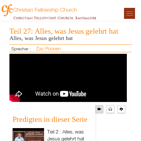
Christian Fellowship Church
Togg
Christian Fellowship Church, Bangalore
navigat
Teil 27: Alles, was Jesus gelehrt hat
Alles, was Jesus gelehrt hat
Zac Poonen
Sprecher :
Predigten in dieser Serie
Teil 2 : Alles, was
Jesus gelehrt hat