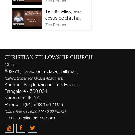
Zac Poonen
Teil 80: Alles, was
Jesus gelehrt hat
Zac Poonen
CHRISTIAN FELLOWSHIP CHURCH
Office
#69-71, Paradise Enclave, Bellahalli,
(Behind Supertech Micasa Apartment)
Kannur - Kogilu (Airport Link Road),
Bangalore - 560 064,
Karnataka, INDIA.
Phone : +(91) 948 194 1079
(Office Timings : 9:00 AM - 5:00 PM IST)
Email :
cfc@cfcindia.com