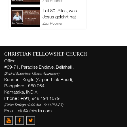
Zac Poonen
Teil 80: Alles, was
Jesus gelehrt hat
Zac Poonen
CHRISTIAN FELLOWSHIP CHURCH
Office
#69-71, Paradise Enclave, Bellahalli,
(Behind Supertech Micasa Apartment)
Kannur - Kogilu (Airport Link Road),
Bangalore - 560 064,
Karnataka, INDIA.
Phone : +(91) 948 194 1079
(Office Timings : 9:00 AM - 5:00 PM IST)
Email :
cfc@cfcindia.com