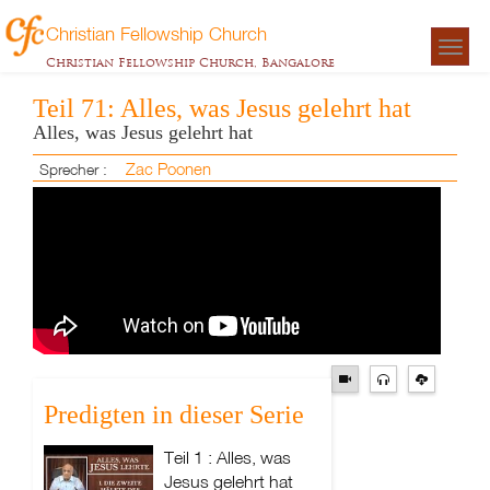
Christian Fellowship Church
Togg
Christian Fellowship Church, Bangalore
navigat
Teil 71: Alles, was Jesus gelehrt hat
Alles, was Jesus gelehrt hat
Zac Poonen
Sprecher :
Predigten in dieser Serie
Teil 1 : Alles, was
Jesus gelehrt hat