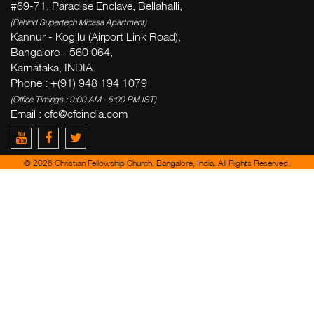
#69-71, Paradise Enclave, Bellahalli,
(Behind Supertech Micasa Apartment)
Kannur - Kogilu (Airport Link Road),
Bangalore - 560 064,
Karnataka, INDIA.
Phone : +(91) 948 194 1079
(Office Timings : 9:00 AM - 5:00 PM IST)
Email :
cfc@cfcindia.com
© 2026 Christian Fellowship Church, Bangalore, India. All Rights Reserved.