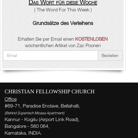
Das Wort für diese Woche
( The Word For This Week )
Grundsätze des Verleihens
Erhalten Sie per Email einen
KOSTENLOSEN
wöchentlichen Artikel von Zac Poonen
Bestellen
CHRISTIAN FELLOWSHIP CHURCH
Office
#69-71, Paradise Enclave, Bellahalli,
(Behind Supertech Micasa Apartment)
Kannur - Kogilu (Airport Link Road),
Bangalore - 560 064,
Karnataka, INDIA.