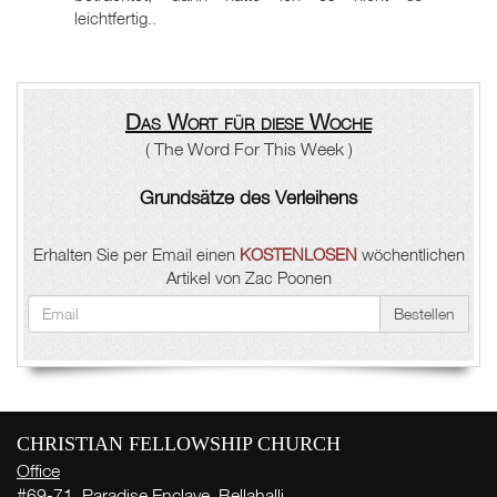
leichtfertig..
Das Wort für diese Woche
( The Word For This Week )
Grundsätze des Verleihens
Erhalten Sie per Email einen
KOSTENLOSEN
wöchentlichen
Artikel von Zac Poonen
Bestellen
CHRISTIAN FELLOWSHIP CHURCH
Office
#69-71, Paradise Enclave, Bellahalli,