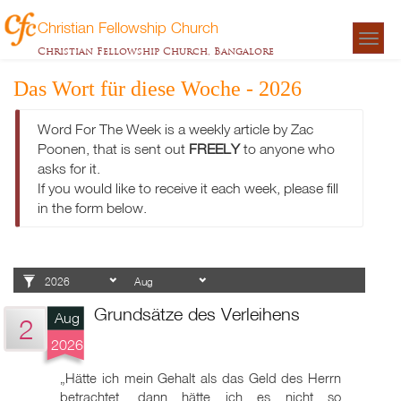
Christian Fellowship Church
Togg
Christian Fellowship Church, Bangalore
navigat
Das Wort für diese Woche - 2026
Word For The Week is a weekly article by Zac
Poonen, that is sent out
FREELY
to anyone who
asks for it.
If you would like to receive it each week, please fill
in the form below.
Grundsätze des Verleihens
Aug
2
2026
„Hätte ich mein Gehalt als das Geld des Herrn
betrachtet, dann hätte ich es nicht so