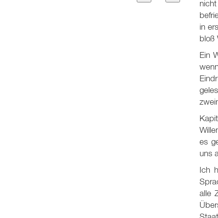
nicht
befr
in e
bloß 
Ein W
wenn
Eind
geles
zweim
Kapit
Wille
es g
uns a
Ich 
Sprac
alle
Über
Staa