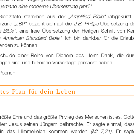
t jemand eine moderne Übersetzung gibt?"
Bibelzitate stammen aus der
„Amplified Bible"
(abgekürzt 
rzung „JBP" bezieht sich auf die
J.B. Philips
-Übersetzung d
g Bible",
eine freie Übersetzung der Heiligen Schrift von Ke
 American Standard Bible
." Ich bin dankbar für die Erlau
enden zu können.
schulde einer Reihe von Dienern des Herrn Dank, die dur
ngen sind und hilfreiche Vorschläge gemacht haben.
Poonen
tes Plan für dein Leben
rößte Ehre und das größte Privileg des Menschen ist es, Gotte
err Jesus seinen Jüngern beibrachte. Er sagte einmal, dass
 in das Himmelreich kommen werden
(Mt 7
,21).
Er sagt