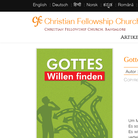
English
Deutsch
हिन्दी
Norsk
ಕನ್ನಡ
Română
Christian Fellowship Churc
Christian Fellowship Church, Bangalore
Artik
Gott
Autor
Copyri
Um Mi
Es so
Es wi
vert