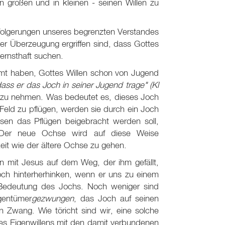
n großen und in kleinen - seinen Willen zu
ussfolgerungen unseres begrenzten Verstandes
er Überzeugung ergriffen sind, dass Gottes
 ernsthaft suchen.
säumt haben, Gottes Willen schon von Jugend
dass er das Joch in seiner Jugend trage" (Kl
s zu nehmen. Was bedeutet es, dieses Joch
eld zu pflügen, werden sie durch ein Joch
n das Pflügen beigebracht werden soll,
 Der neue Ochse wird auf diese Weise
it wie der ältere Ochse zu gehen.
 mit Jesus auf dem Weg, der ihm gefällt,
och hinterherhinken, wenn er uns zu einem
 Bedeutung des Jochs. Noch weniger sind
gentümer
gezwungen
, das Joch auf seinen
en Zwang. Wie töricht sind wir, eine solche
es Eigenwillens mit den damit verbundenen