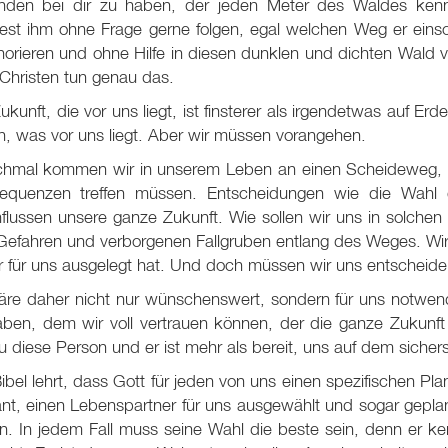
nden bei dir zu haben, der jeden Meter des Waldes kenn
est ihm ohne Frage gerne folgen, egal welchen Weg er einsc
norieren und ohne Hilfe in diesen dunklen und dichten Wald 
 Christen tun genau das.
ukunft, die vor uns liegt, ist finsterer als irgendetwas auf E
, was vor uns liegt. Aber wir müssen vorangehen.
hmal kommen wir in unserem Leben an einen Scheideweg, w
equenzen treffen müssen. Entscheidungen wie die Wahl e
flussen unsere ganze Zukunft. Wie sollen wir uns in solchen
efahren und verborgenen Fallgruben entlang des Weges. Wir 
r für uns ausgelegt hat. Und doch müssen wir uns entscheid
äre daher nicht nur wünschenswert, sondern für uns notwen
aben, dem wir voll vertrauen können, der die ganze Zukunft
 diese Person und er ist mehr als bereit, uns auf dem sicher
ibel lehrt, dass Gott für jeden von uns einen spezifischen Pl
nt, einen Lebenspartner für uns ausgewählt und sogar gepla
en. In jedem Fall muss seine Wahl die beste sein, denn er ke