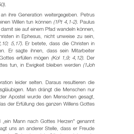
50).
n ihre Generation weitergegeben. Petrus
seinen Willen tun können
(1Pt 4
,1-2).
Paulus
, damit sie auf einem Pfad wandeln können,
risten in Ephesus, nicht unweise zu sein,
2
,10; 5,17).
Er betete, dass die Christen in
en. Er sagte ihnen, dass sein Mitarbeiter
 Gottes erfüllen mögen
(Kol 1,9; 4,12).
Der
ttes tun, in Ewigkeit bleiben werden
(1Joh
tion leider selten. Daraus resultieren die
ittsgläubigen. Man drängt die Menschen nur
der Apostel wurde den Menschen gesagt,
as der Erfüllung des ganzen Willens Gottes
d „ein Mann nach Gottes Herzen" genannt
 sagt uns an anderer Stelle, dass er Freude