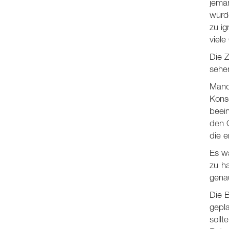
jema
würd
zu ig
viele
Die Z
sehen
Manc
Kons
beein
den G
die e
Es w
zu h
genau
Die B
gepla
sollt