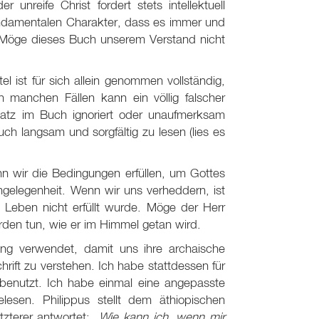
unreife Christ fordert stets intellektuell
undamentalen Charakter, dass es immer und
" Möge dieses Buch unserem Verstand nicht
.
l ist für sich allein genommen vollständig,
manchen Fällen kann ein völlig falscher
Satz im Buch ignoriert oder unaufmerksam
ch langsam und sorgfältig zu lesen (lies es
enn wir die Bedingungen erfüllen, um Gottes
ngelegenheit. Wenn wir uns verheddern, ist
Leben nicht erfüllt wurde. Möge der Herr
 Erden tun, wie er im Himmel getan wird.
ung verwendet, damit uns ihre archaische
rift zu verstehen. Ich habe stattdessen für
 benutzt. Ich habe einmal eine angepasste
lesen. Philippus stellt dem äthiopischen
tzterer antwortet:
„Wie kann ich, wenn mir