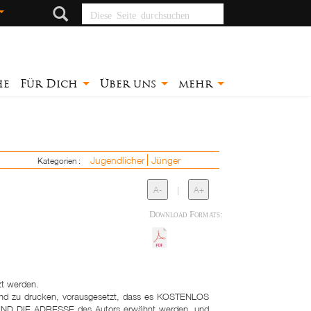
Diese Seite
durchsuchen
he
Für Dich
Über uns
mehr
Jugendlicher
Jünger
Kategorien :
A-
|
A+
Download Formats:
zt werden.
n und zu drucken, vorausgesetzt, dass es KOSTENLOS
UND DIE ADRESSE des Autors erwähnt werden, und