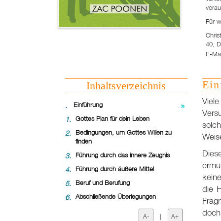
vorau
Für w
Chris
40, D
E-Mai
Ein
Inhaltsverzeichnis
Viele
.
Einführung
Versu
1.
Gottes Plan für dein Leben
solch
2.
Bedingungen, um Gottes Willen zu
Weis
finden
Dies
3.
Führung durch das innere Zeugnis
ermu
4.
Führung durch äußere Mittel
keine
5.
Beruf und Berufung
die 
6.
Abschließende Überlegungen
Fragm
doch
A-
|
A+