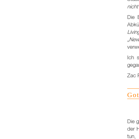
nich
Die 
Abkü
Livin
„New
verw
Ich 
gega
Zac 
Got
Die g
der H
tun,