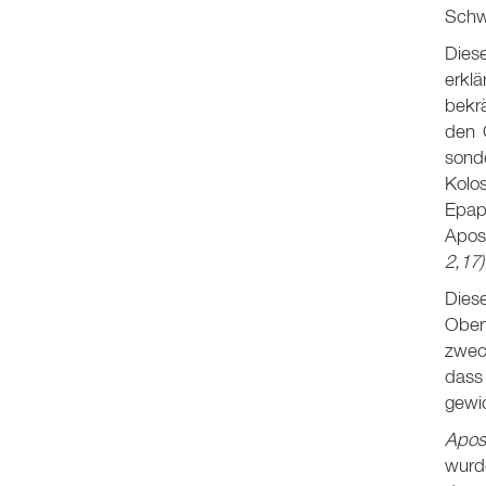
Schwe
Dies
erkl
bekrä
den 
sond
Kolo
Epap
Apos
2
,17)
Diese
Oberf
zwec
dass 
gewid
Apos
wurde