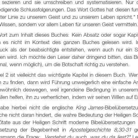
 sezieren und sie umschreiben und systematisieren. Nur der 
iedigende Schlussfolgerungen. Das Wort Gottes hat diesen f
rster Linie zu unserem Geist und zu unserem Leben spricht.
Wissen, sondern vor allem Leben für unseren Geist vermitteln
ort zum Inhalt dieses Buches: Kein Absatz oder sogar Kapite
 es nicht im Kontext des ganzen Buches gelesen wird. In 
ruck als der beabsichtigte entstehen, wenn auch nur ein 
en wird. Ich möchte den Leser daher dringend bitten, das Bu
al, wenn möglich), um die Botschaft richtig zu verstehen.
el 2 ist vielleicht das wichtigste Kapitel in diesem Buch. W
n zu finden, dann wird Führung unweigerlich eine einfache A
ewöhnlich deswegen, weil irgendeine Bedingung in unserem 
llen helfen, ihn zu verherrlichen, indem wir seinen Willen auf
habe hierbei nicht die englische
King James
-Bibelübersetz
he nicht daran hindert, die wahre Bedeutung der Heiligen Sch
 Zitate aus der Heiligen Schrift moderne Bibelübersetzungen
setzung der Begebenheit in
Apostelgeschichte 8,30-31
ge
tsmann die Frage:
„Verstehst du auch, was du da liest?"
Le