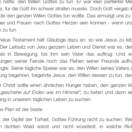
n hatte, den Willen Gottes zu tun. Er war kein perfekter Me
e, für die Gott ihn schwer strafen musste. Doch Gott vergab 
e den ganzen Willen Gottes tun wollte. Das ermutigt uns zu 
er und Frauen nach Gottes Herzen sein können - wenn unser
n zu tun.
Neue Testament hält Gläubige dazu an, so wie Jesus zu le
Der Leitsatz von Jesu ganzem Leben und Dienst war es, den W
als in Bewegung, bis ihm sein Vater das auftrug. Und w
ungen seiner Feinde noch das Flehen seiner Freunde aufha
ngte. Seine tägliche Speise war es, den Willen seines Vaters
ng begehren, begehrte Jesus, den Willen dessen zu tun, der 
 Christ sollte einen ähnlichen Hunger haben, den ganzen Wil
e geschehe auf Erden wie im Himmel",
zu beten und dann ein
ung in unserem täglichen Leben zu suchen.
s Plan ist der beste
t der Gipfel der Torheit, Gottes Führung nicht zu suchen. We
m dichten Wald wärst und nicht wüsstest, in welche Rich