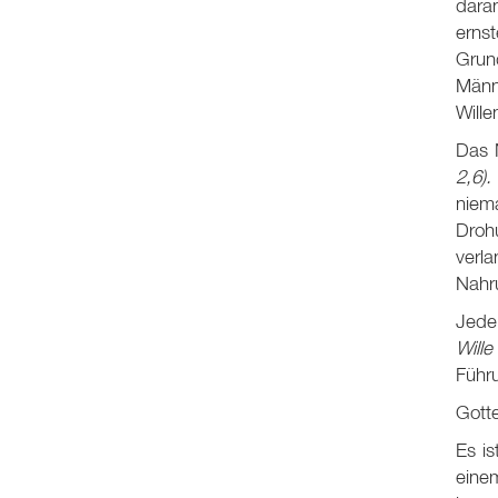
dara
ernst
Grund
Männ
Wille
Das 
2
,6).
niem
Droh
verla
Nahru
Jeder
Will
Führ
Gotte
Es is
eine