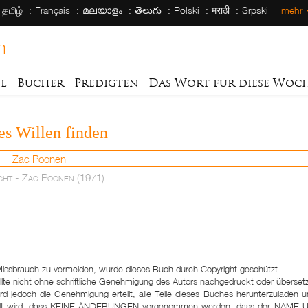
தமிழ்
Français
മലയാളം
తెలుగు
Polski
मराठी
Srpski
mehr
h
el
Bücher
Predigten
Das Wort für diese Woc
es Willen finden
Zac Poonen
 :
ght - Zac Poonen (1971)
ssbrauch zu vermeiden, wurde dieses Buch durch Copyright geschützt.
llte nicht ohne schriftliche Genehmigung des Autors nachgedruckt oder überset
rd jedoch die Genehmigung erteilt, alle Teile dieses Buches herunterzulade
eilt wird, dass KEINE ÄNDERUNGEN vorgenommen werden, dass der NAME 