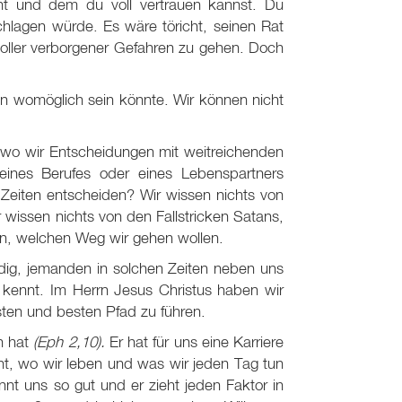
t und dem du voll vertrauen kannst. Du
hlagen würde. Es wäre töricht, seinen Rat
voller verborgener Gefahren zu gehen. Doch
rden womöglich sein könnte. Wir können nicht
o wir Entscheidungen mit weitreichenden
ines Berufes oder eines Lebenspartners
 Zeiten entscheiden? Wir wissen nichts von
wissen nichts von den Fallstricken Satans,
en, welchen Weg wir gehen wollen.
dig, jemanden in solchen Zeiten neben uns
 kennt. Im Herrn Jesus Christus haben wir
sten und besten Pfad zu führen.
an hat
(Eph 2
,10).
Er hat für uns eine Karriere
nt, wo wir leben und was wir jeden Tag tun
nnt uns so gut und er zieht jeden Faktor in