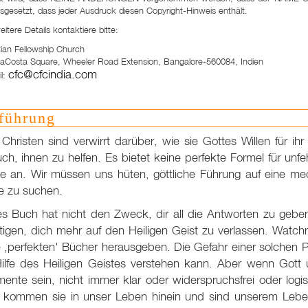
sgesetzt, dass jeder Ausdruck diesen Copyright-Hinweis enthält.
eitere Details kontaktiere bitte:
tian Fellowship Church
aCosta Square, Wheeler Road Extension, Bangalore-560084, Indien
cfc@cfcindia.com
l:
führung
 Christen sind verwirrt darüber, wie sie Gottes Willen für i
ch, ihnen zu helfen. Es bietet keine perfekte Formel für unfe
e an. Wir müssen uns hüten, göttliche Führung auf eine mech
e zu suchen.
es Buch hat nicht den Zweck, dir all die Antworten zu gebe
tigen, dich mehr auf den Heiligen Geist zu verlassen. Watc
 ‚perfekten' Bücher herausgeben. Die Gefahr einer solchen P
Hilfe des Heiligen Geistes verstehen kann. Aber wenn Gott 
ente sein, nicht immer klar oder widerspruchsfrei oder logi
 kommen sie in unser Leben hinein und sind unserem Leben 