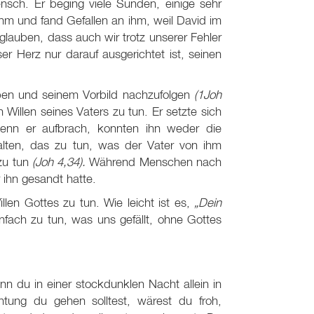
nsch. Er beging viele Sünden, einige sehr
ihm und fand Gefallen an ihm, weil David im
glauben, dass auch wir trotz unserer Fehler
 Herz nur darauf ausgerichtet ist, seinen
ben und seinem Vorbild nachzufolgen
(1Joh
illen seines Vaters zu tun. Er setzte sich
enn er aufbrach, konnten ihn weder die
lten, das zu tun, was der Vater von ihm
 zu tun
(Joh 4
,34).
Während Menschen nach
ihn gesandt hatte.
len Gottes zu tun. Wie leicht ist es,
„Dein
fach zu tun, was uns gefällt, ohne Gottes
nn du in einer stockdunklen Nacht allein in
tung du gehen solltest, wärest du froh,