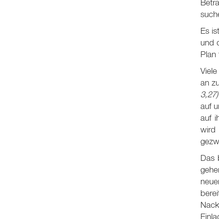
Betra
such
Es is
und d
Plan 
Viele
an zu
3,27
auf 
auf 
wird
gezwu
Das 
gehe
neue
bere
Nack
Einl