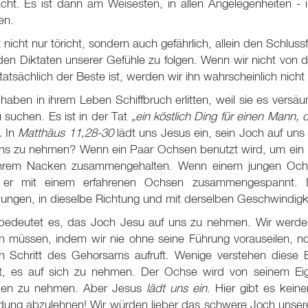
cht. Es ist dann am Weisesten, in allen Angelegenheiten - i
en.
t nicht nur töricht, sondern auch gefährlich, allein den Schl
en Diktaten unserer Gefühle zu folgen. Wenn wir nicht von d
tatsächlich der Beste ist, werden wir ihn wahrscheinlich nicht
 haben in ihrem Leben Schiffbruch erlitten, weil sie es ver
 suchen. Es ist in der Tat
„ein köstlich Ding für einen Mann, 
).
In
Matthäus 11,28-30
lädt uns Jesus ein, sein Joch auf un
uns zu nehmen? Wenn ein Paar Ochsen benutzt wird, um ein F
ihrem Nacken zusammengehalten. Wenn einem jungen Ochse
 er mit einem erfahrenen Ochsen zusammengespannt.
ngen, in dieselbe Richtung und mit derselben Geschwindigke
bedeutet es, das Joch Jesu auf uns zu nehmen. Wir werden
n müssen, indem wir nie ohne seine Führung vorauseilen, n
n Schritt des Gehorsams aufruft. Wenige verstehen diese
it, es auf sich zu nehmen. Der Ochse wird von seinem Ei
en zu nehmen. Aber Jesus
lädt uns ein
. Hier gibt es kein
adung abzulehnen! Wir würden lieber das schwere Joch unser