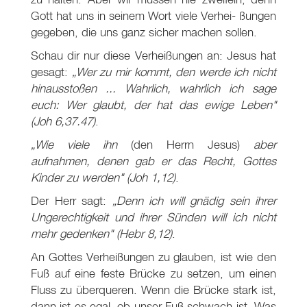
Gott hat uns in seinem Wort viele Verhei- ßungen
gegeben, die uns ganz sicher machen sollen.
Schau dir nur diese Verheißungen an: Jesus hat
gesagt:
„Wer zu mir kommt, den werde ich nicht
hinausstoßen ... Wahrlich, wahrlich ich sage
euch: Wer glaubt, der hat das ewige Leben"
(Joh 6
,37.47)
.
„Wie viele ihn
(den Herrn Jesus)
aber
aufnahmen, denen gab er das Recht, Gottes
Kinder zu werden"
(Joh 1
,12)
.
Der Herr sagt:
„Denn ich will gnädig sein ihrer
Ungerechtigkeit und ihrer Sünden will ich nicht
mehr gedenken"
(Hebr 8
,12)
.
An Gottes Verheißungen zu glauben, ist wie den
Fuß auf eine feste Brücke zu setzen, um einen
Fluss zu überqueren. Wenn die Brücke stark ist,
dann ist es egal, ob unser Fuß schwach ist. Was