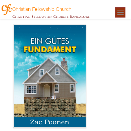
Christian Fellowship Church
Togg
Christian Fellowship Church, Bangalore
navigat