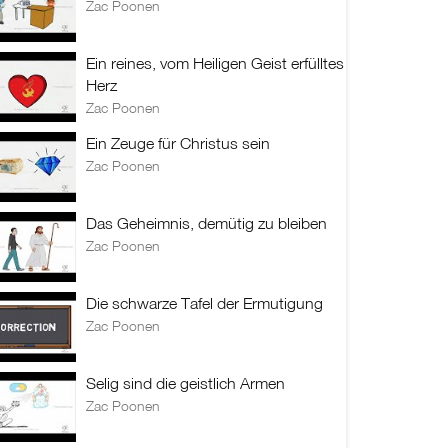
Zac Poonen
Ein reines, vom Heiligen Geist erfülltes
Herz
Zac Poonen
Ein Zeuge für Christus sein
Zac Poonen
Das Geheimnis, demütig zu bleiben
Zac Poonen
Die schwarze Tafel der Ermutigung
Zac Poonen
Selig sind die geistlich Armen
Zac Poonen