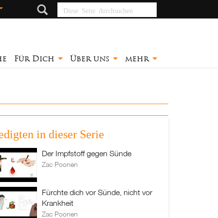
Diese Seite
durchsuchen
he
Für Dich
Über uns
mehr
edigten in dieser Serie
Der Impfstoff gegen Sünde
Zac Poonen
Fürchte dich vor Sünde, nicht vor
Krankheit
Zac Poonen