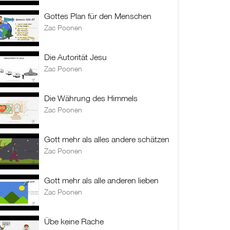
Gottes Plan für den Menschen
Zac Poonen
Die Autorität Jesu
Zac Poonen
Die Währung des Himmels
Zac Poonen
Gott mehr als alles andere schätzen
Zac Poonen
Gott mehr als alle anderen lieben
Zac Poonen
Übe keine Rache