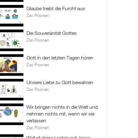
Glaube treibt die Furcht aus
Zac Poonen
Die Souveränität Gottes
Zac Poonen
Gott in den letzten Tagen hören
Zac Poonen
Unsere Liebe zu Gott bewahren
Zac Poonen
Wir bringen nichts in die Welt und
nehmen nichts mit, wenn wir sie
verlassen
Zac Poonen
Wirf all deine Lasten auf Jesus