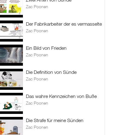
Zac Poonen
Der Fabrikarbeiter der es vermasselte
Zac Poonen
Ein Bild von Frieden
Zac Poonen
Die Definition von Sünde
Zac Poonen
Das wahre Kennzeichen von Buße
Zac Poonen
Die Strafe für meine Sünden
Zac Poonen