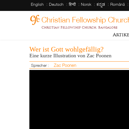
English
Deutsch
हिन्दी
Norsk
ಕನ್ನಡ
Română
Christian Fellowship Churc
Christian Fellowship Church, Bangalore
Artik
Wer ist Gott wohlgefällig?
Eine kurze Illustration von Zac Poonen
Zac Poonen
Sprecher :