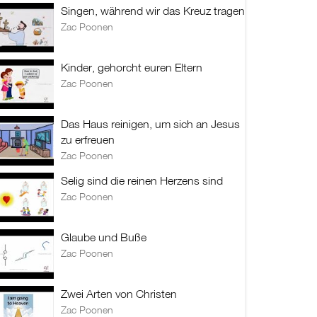
Singen, während wir das Kreuz tragen
Zac Poonen
Kinder, gehorcht euren Eltern
Zac Poonen
Das Haus reinigen, um sich an Jesus
zu erfreuen
Zac Poonen
Selig sind die reinen Herzens sind
Zac Poonen
Glaube und Buße
Zac Poonen
Zwei Arten von Christen
Zac Poonen