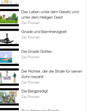
Das Leben unter dem Gesetz und
unter dem Heiligen Geist
Zac Poonen
Gnade und Barmherzigkeit
Zac Poonen
Die Gnade Gottes
Zac Poonen
Der Richter, der die Strafe für seinen
Sohn bezahlt
Zac Poonen
Die Bergpredigt
Zac Poonen
Zwei Arten von Sünde