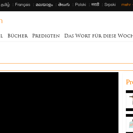
தமிழ்
Français
മലയാളം
తెలుగు
Polski
मराठी
Srpski
mehr
h
el
Bücher
Predigten
Das Wort für diese Woc
Pr