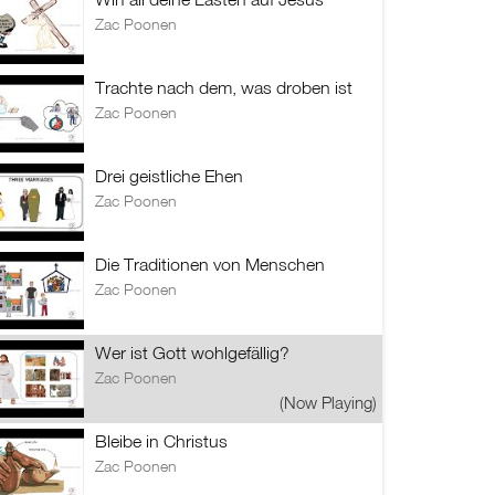
Zac Poonen
Trachte nach dem, was droben ist
Zac Poonen
Drei geistliche Ehen
Zac Poonen
Die Traditionen von Menschen
Zac Poonen
Wer ist Gott wohlgefällig?
Zac Poonen
(Now Playing)
Bleibe in Christus
Zac Poonen