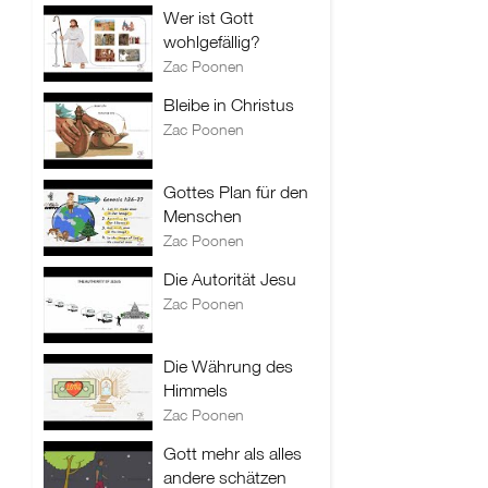
Wer ist Gott
wohlgefällig?
Zac Poonen
Bleibe in Christus
Zac Poonen
Gottes Plan für den
Menschen
Zac Poonen
Die Autorität Jesu
Zac Poonen
Die Währung des
Himmels
Zac Poonen
Gott mehr als alles
andere schätzen