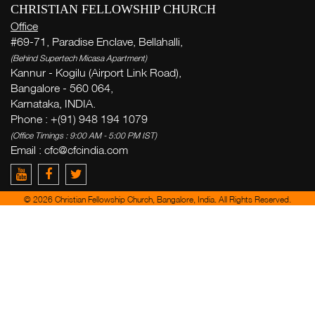
CHRISTIAN FELLOWSHIP CHURCH
Office
#69-71, Paradise Enclave, Bellahalli,
(Behind Supertech Micasa Apartment)
Kannur - Kogilu (Airport Link Road),
Bangalore - 560 064,
Karnataka, INDIA.
Phone : +(91) 948 194 1079
(Office Timings : 9:00 AM - 5:00 PM IST)
Email :
cfc@cfcindia.com
© 2026 Christian Fellowship Church, Bangalore, India. All Rights Reserved.