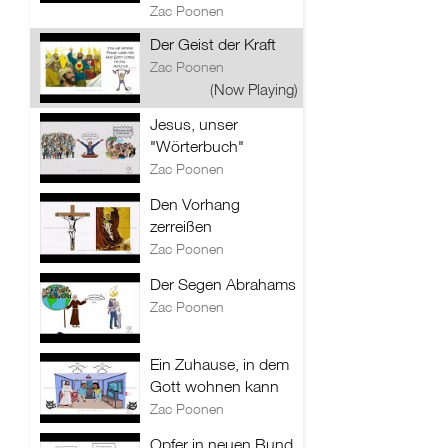
Zac Poonen
Der Geist der Kraft
Zac Poonen
(Now Playing)
Jesus, unser
"Wörterbuch"
Zac Poonen
Den Vorhang
zerreißen
Zac Poonen
Der Segen Abrahams
Zac Poonen
Ein Zuhause, in dem
Gott wohnen kann
Zac Poonen
Opfer in neuen Bund