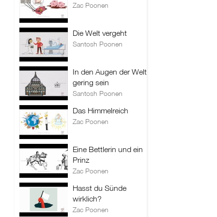
Zac Poonen
Die Welt vergeht
Santosh Poonen
In den Augen der Welt
gering sein
Santosh Poonen
Das Himmelreich
Zac Poonen
Eine Bettlerin und ein
Prinz
Zac Poonen
Hasst du Sünde
wirklich?
Zac Poonen