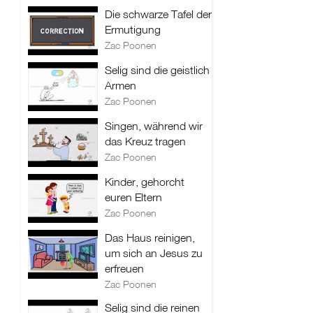
Die schwarze Tafel der
Ermutigung
Zac Poonen
Selig sind die geistlich
Armen
Zac Poonen
Singen, während wir
das Kreuz tragen
Zac Poonen
Kinder, gehorcht
euren Eltern
Zac Poonen
Das Haus reinigen,
um sich an Jesus zu
erfreuen
Zac Poonen
Selig sind die reinen