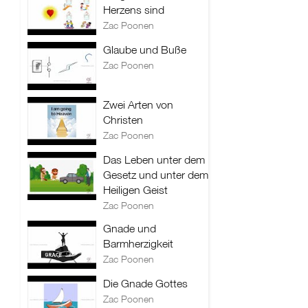
Herzens sind
Zac Poonen
Glaube und Buße
Zac Poonen
Zwei Arten von
Christen
Zac Poonen
Das Leben unter dem
Gesetz und unter dem
Heiligen Geist
Zac Poonen
Gnade und
Barmherzigkeit
Zac Poonen
Die Gnade Gottes
Zac Poonen