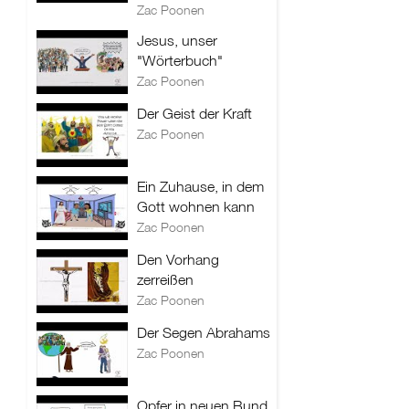
Zac Poonen
Jesus, unser
"Wörterbuch"
Zac Poonen
Der Geist der Kraft
Zac Poonen
Ein Zuhause, in dem
Gott wohnen kann
Zac Poonen
Den Vorhang
zerreißen
Zac Poonen
Der Segen Abrahams
Zac Poonen
Opfer in neuen Bund