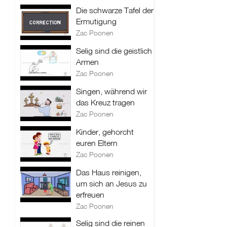
Die schwarze Tafel der
Ermutigung
Zac Poonen
Selig sind die geistlich
Armen
Zac Poonen
Singen, während wir
das Kreuz tragen
Zac Poonen
Kinder, gehorcht
euren Eltern
Zac Poonen
Das Haus reinigen,
um sich an Jesus zu
erfreuen
Zac Poonen
Selig sind die reinen