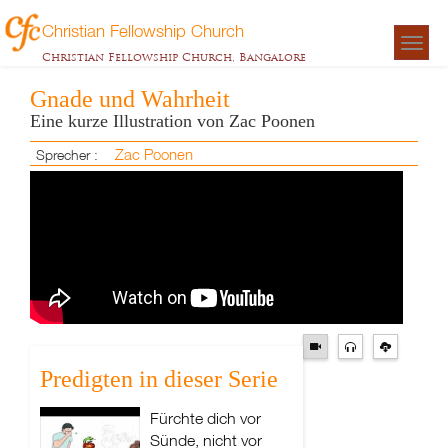
Christian Fellowship Church
Togg
Christian Fellowship Church, Bangalore
navigat
Gnade und Wahrheit
Eine kurze Illustration von Zac Poonen
Zac Poonen
Sprecher :
Predigten in dieser Serie
Fürchte dich vor
Sünde, nicht vor