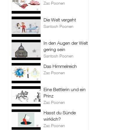
Zac Poonen
Die Welt vergeht
Santosh Poonen
In den Augen der Welt
gering sein
Santosh Poonen
Das Himmelreich
Zac Poonen
Eine Bettlerin und ein
Prinz
Zac Poonen
Hasst du Sünde
wirklich?
Zac Poonen