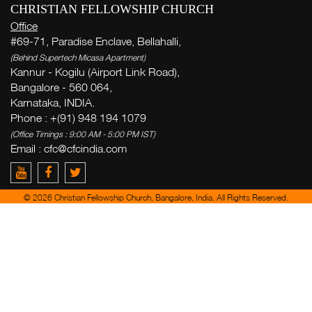
CHRISTIAN FELLOWSHIP CHURCH
Office
#69-71, Paradise Enclave, Bellahalli,
(Behind Supertech Micasa Apartment)
Kannur - Kogilu (Airport Link Road),
Bangalore - 560 064,
Karnataka, INDIA.
Phone : +(91) 948 194 1079
(Office Timings : 9:00 AM - 5:00 PM IST)
Email :
cfc@cfcindia.com
© 2026 Christian Fellowship Church, Bangalore, India. All Rights Reserved.