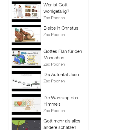
Wer ist Gott
wohlgefällig?
Zac Poonen
Bleibe in Christus
Zac Poonen
Gottes Plan für den
Menschen
Zac Poonen
Die Autorität Jesu
Zac Poonen
Die Währung des
Himmels
Zac Poonen
Gott mehr als alles
andere schätzen