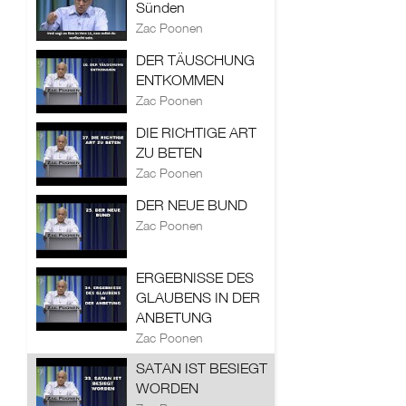
Sünden
Zac Poonen
DER TÄUSCHUNG
ENTKOMMEN
Zac Poonen
DIE RICHTIGE ART
ZU BETEN
Zac Poonen
DER NEUE BUND
Zac Poonen
ERGEBNISSE DES
GLAUBENS IN DER
ANBETUNG
Zac Poonen
SATAN IST BESIEGT
WORDEN