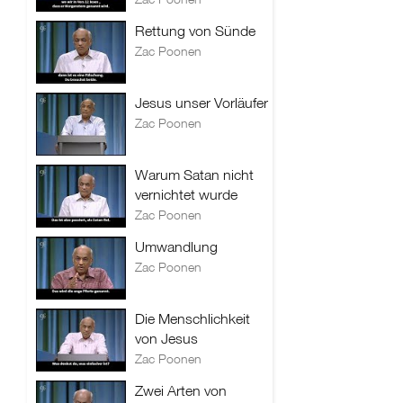
Rettung von Sünde
Zac Poonen
Jesus unser Vorläufer
Zac Poonen
Warum Satan nicht
vernichtet wurde
Zac Poonen
Umwandlung
Zac Poonen
Die Menschlichkeit
von Jesus
Zac Poonen
Zwei Arten von