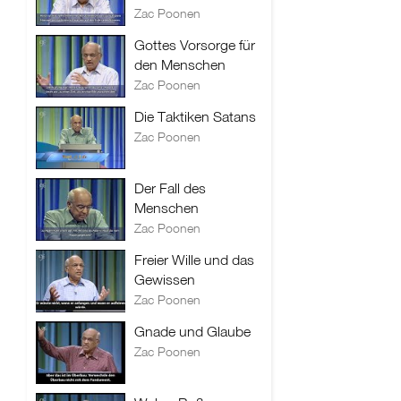
Zac Poonen
Gottes Vorsorge für
den Menschen
Zac Poonen
Die Taktiken Satans
Zac Poonen
Der Fall des
Menschen
Zac Poonen
Freier Wille und das
Gewissen
Zac Poonen
Gnade und Glaube
Zac Poonen