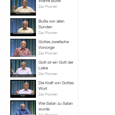
Wahre Buße
Zac Poonen
Buße von allen
Sünden
Zac Poonen
Gottes zweifache
Vorsorge
Zac Poonen
Gott ist ein Gott der
Liebe
Zac Poonen
Die Kraft von Gottes
Wort
Zac Poonen
Wie Satan zu Satan
wurde
Zac Poonen