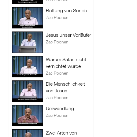
Rettung von Sünde
Zac Poonen
Jesus unser Vorläufer
Zac Poonen
Warum Satan nicht
vernichtet wurde
Zac Poonen
Die Menschlichkeit
von Jesus
Zac Poonen
Umwandlung
Zac Poonen
Zwei Arten von