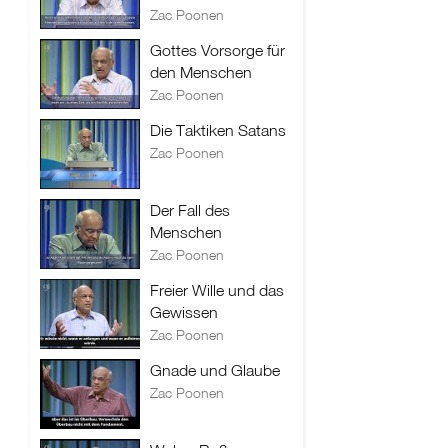
Zac Poonen
Gottes Vorsorge für
den Menschen
Zac Poonen
Die Taktiken Satans
Zac Poonen
Der Fall des
Menschen
Zac Poonen
Freier Wille und das
Gewissen
Zac Poonen
Gnade und Glaube
Zac Poonen