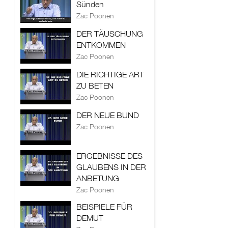
Sünden
Zac Poonen
DER TÄUSCHUNG
ENTKOMMEN
Zac Poonen
DIE RICHTIGE ART
ZU BETEN
Zac Poonen
DER NEUE BUND
Zac Poonen
ERGEBNISSE DES
GLAUBENS IN DER
ANBETUNG
Zac Poonen
BEISPIELE FÜR
DEMUT