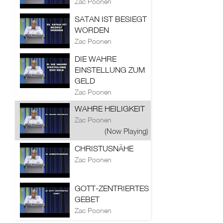
Zac Poonen
SATAN IST BESIEGT
WORDEN
Zac Poonen
DIE WAHRE
EINSTELLUNG ZUM
GELD
Zac Poonen
WAHRE HEILIGKEIT
Zac Poonen
(Now Playing)
CHRISTUSNÄHE
Zac Poonen
GOTT-ZENTRIERTES
GEBET
Zac Poonen