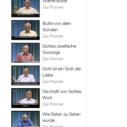
Wahre Buße
Zac Poonen
Buße von allen
Sünden
Zac Poonen
Gottes zweifache
Vorsorge
Zac Poonen
Gott ist ein Gott der
Liebe
Zac Poonen
Die Kraft von Gottes
Wort
Zac Poonen
Wie Satan zu Satan
wurde
Zac Poonen