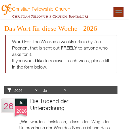
Christian Fellowship Church
Togg
Christian Fellowship Church, Bangalore
navigat
Das Wort für diese Woche - 2026
Word For The Week is a weekly article by Zac
Poonen, that is sent out
FREELY
to anyone who
asks for it.
If you would like to receive it each week, please fill
in the form below.
Die Tugend der
Jul
26
Unterordnung
2026
„Wir werden feststellen, dass der Weg der
Unterordnung der Weg des Segens ist und dass