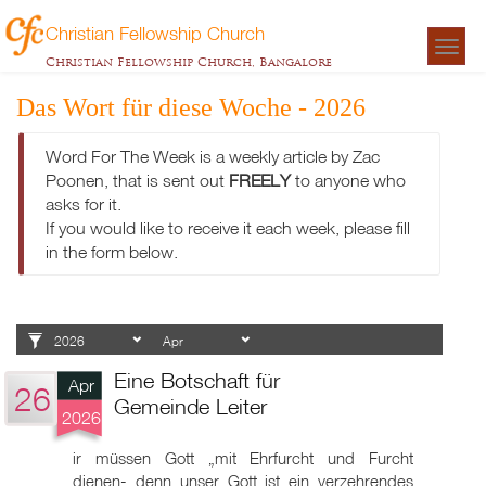
Christian Fellowship Church
Togg
Christian Fellowship Church, Bangalore
navigat
Das Wort für diese Woche - 2026
Word For The Week is a weekly article by Zac
Poonen, that is sent out
FREELY
to anyone who
asks for it.
If you would like to receive it each week, please fill
in the form below.
Eine Botschaft für
Apr
26
Gemeinde Leiter
2026
ir müssen Gott „mit Ehrfurcht und Furcht
dienen- denn unser Gott ist ein verzehrendes