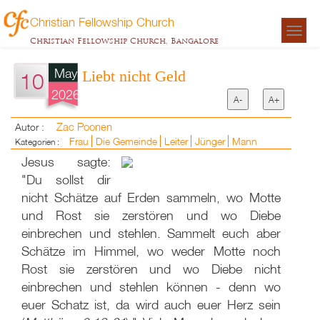
Christian Fellowship Church
Togg
Christian Fellowship Church, Bangalore
navigat
May
Liebt nicht Geld
10
2026
A-
A+
Zac Poonen
Autor :
Frau
Die Gemeinde
Leiter
Jünger
Mann
Kategorien :
Jesus sagte:
"Du sollst dir
nicht Schätze auf Erden sammeln, wo Motte
und Rost sie zerstören und wo Diebe
einbrechen und stehlen. Sammelt euch aber
Schätze im Himmel, wo weder Motte noch
Rost sie zerstören und wo Diebe nicht
einbrechen und stehlen können - denn wo
euer Schatz ist, da wird auch euer Herz sein