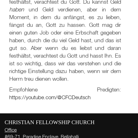
festhältst, verachtest du Gott. Du kannst Geld
haben
und Geld verdienen, aber in dem
Moment, in dem du anfängst, es zu lieben,
fängst du an, Gott zu hassen. Gott mag dir
einen guten Job oder eine Erbschaft gegeben
haben, durch die du viel Geld hast, und das ist
gut so. Aber wenn du es liebst und daran
festhältst, verachtest du Gott und hasst Ihn. Es
ist so wichtig, dass wir das verstehen und die
richtige Einstellung dazu haben, wenn wir dem
Herrn treu dienen wollen.
Empfohlene Predigten:
https://youtube.com/@CFCDeutsch
CHRISTIAN FELLOWSHIP CHURCH
Office
Wo
#69-71, Paradise Enclave, Bellahalli,