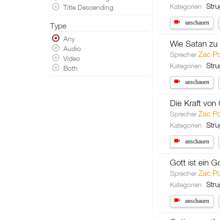
Stru
Kategorien
Title Descending
anschauen
Type
Any
Wie Satan zu
Audio
Zac P
Sprecher
Video
Stru
Kategorien
Both
anschauen
Die Kraft von
Zac P
Sprecher
Stru
Kategorien
anschauen
Gott ist ein G
Zac P
Sprecher
Stru
Kategorien
anschauen