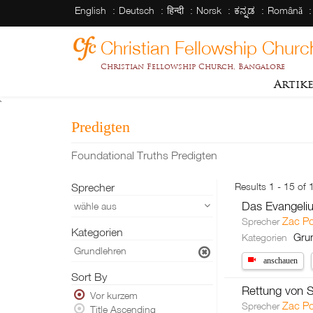
English
Deutsch
हिन्दी
Norsk
ಕನ್ನಡ
Română
Christian Fellowship Churc
Christian Fellowship Church, Bangalore
Artik
`
Predigten
Foundational Truths Predigten
Sprecher
Results 1 - 15 of 
Das Evangeliu
wähle aus
Zac P
Sprecher
Kategorien
Gru
Kategorien
Grundlehren
anschauen
Sort By
Rettung von 
Vor kurzem
Zac P
Sprecher
Title Ascending