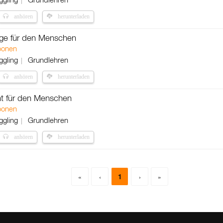
anhören
herunterladen
rge für den Menschen
oonen
ggling
Grundlehren
anhören
herunterladen
ht für den Menschen
oonen
ggling
Grundlehren
anhören
herunterladen
1
«
‹
›
»