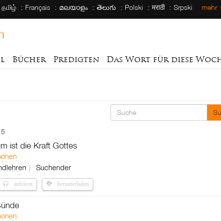
தமிழ்
Français
മലയാളം
తెలుగు
Polski
मराठी
Srpski
mehr
h
el
Bücher
Predigten
Das Wort für diese Woc
Su
15
m ist die Kraft Gottes
oonen
ndlehren
Suchender
anhören
herunterladen
Sünde
oonen