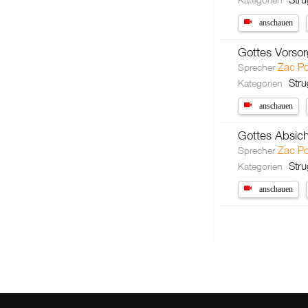
anschauen
Gottes Vorso
Zac P
Sprecher
Stru
Kategorien
anschauen
Gottes Absic
Zac P
Sprecher
Stru
Kategorien
anschauen