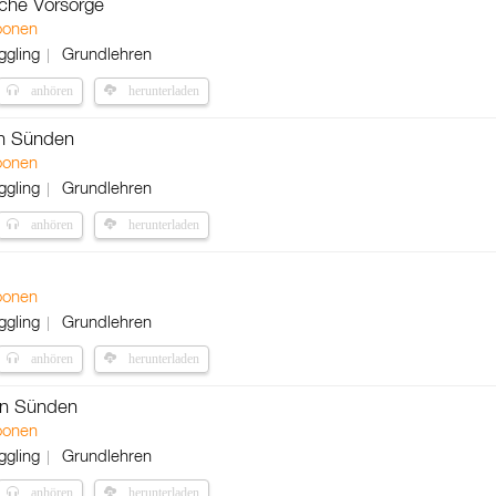
che Vorsorge
oonen
ggling
Grundlehren
anhören
herunterladen
en Sünden
oonen
ggling
Grundlehren
anhören
herunterladen
oonen
ggling
Grundlehren
anhören
herunterladen
on Sünden
oonen
ggling
Grundlehren
anhören
herunterladen