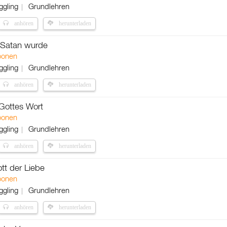
ggling
Grundlehren
anhören
herunterladen
 Satan wurde
oonen
ggling
Grundlehren
anhören
herunterladen
 Gottes Wort
oonen
ggling
Grundlehren
anhören
herunterladen
ott der Liebe
oonen
ggling
Grundlehren
anhören
herunterladen