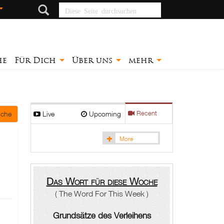
Diese Seite
durchsuchen
he
Für Dich
Über uns
mehr
Live
Upcoming
Recent
che
More
Das Wort für diese Woche
( The Word For This Week )
Grundsätze des Verleihens