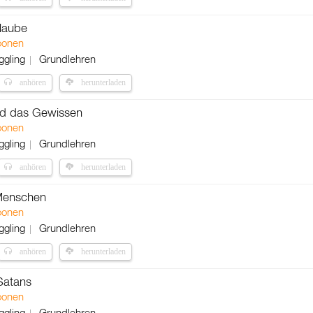
laube
oonen
ggling
Grundlehren
anhören
herunterladen
und das Gewissen
oonen
ggling
Grundlehren
anhören
herunterladen
 Menschen
oonen
ggling
Grundlehren
anhören
herunterladen
Satans
oonen
ggling
Grundlehren